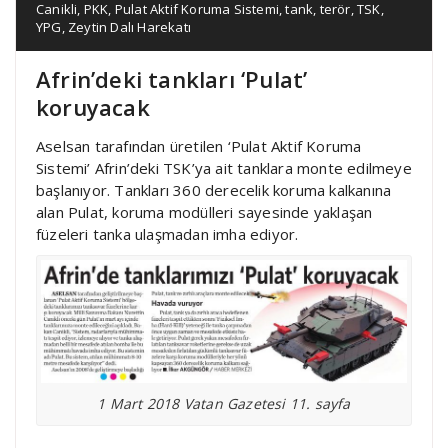
Canikli
,
PKK
,
Pulat Aktif Koruma Sistemi
,
tank
,
terör
,
TSK
,
YPG
,
Zeytin Dalı Harekatı
Afrin’deki tankları ‘Pulat’
koruyacak
Aselsan tarafından üretilen ‘Pulat Aktif Koruma
Sistemi’ Afrin’deki TSK’ya ait tanklara monte edilmeye
başlanıyor. Tankları 360 derecelik koruma kalkanına
alan Pulat, koruma modülleri sayesinde yaklaşan
füzeleri tanka ulaşmadan imha ediyor.
1 Mart 2018 Vatan Gazetesi 11. sayfa