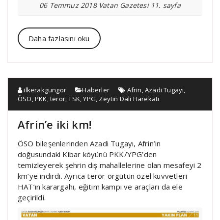
06 Temmuz 2018 Vatan Gazetesi 11. sayfa
Daha fazlasını oku
ilkerakgungor
Haberler
Afrin
,
Azadi Tugayı
,
ÖSO
,
PKK
,
terör
,
TSK
,
YPG
,
Zeytin Dalı Harekatı
Afrin’e iki km!
ÖSO bileşenlerinden Azadi Tugayı, Afrin’in
doğusundaki Kibar köyünü PKK/YPG’den
temizleyerek şehrin dış mahallelerine olan mesafeyi 2
km’ye indirdi. Ayrıca terör örgütün özel kuvvetleri
HAT’ın karargahı, eğitim kampı ve araçları da ele
geçirildi.