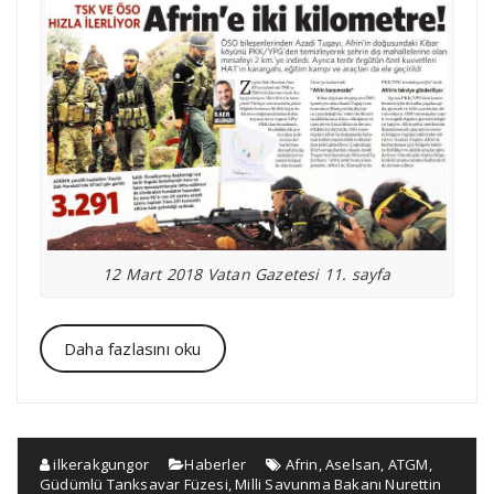
12 Mart 2018 Vatan Gazetesi 11. sayfa
Daha fazlasını oku
ilkerakgungor
Haberler
Afrin
,
Aselsan
,
ATGM
,
Güdümlü Tanksavar Füzesi
,
Milli Savunma Bakanı Nurettin