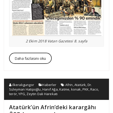
2 Ekim 2018 Vatan Gazetesi 8. sayfa
Daha fazlasını oku
ilkerakgungor
Haberler
Afrin
,
Atatürk
,
Dr.
Süleyman Hatipoğlu
,
Hanif Ağa
,
Katme
,
konak
,
PKK
,
Raco
,
terör
,
YPG
,
Zeytin Dalı Harekatı
Atatürk’ün Afrin’deki karargâhı