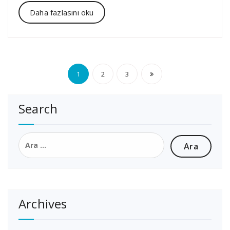
Daha fazlasını oku
Yazı
1
2
3
sayfalaması
Search
Arama:
Archives