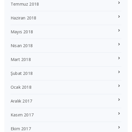
Temmuz 2018
Haziran 2018
Mayıs 2018
Nisan 2018
Mart 2018
Şubat 2018
Ocak 2018
Aralık 2017
Kasım 2017
Ekim 2017