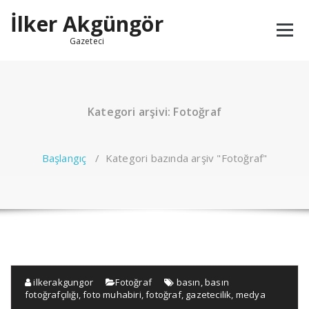
İçeriğe
İlker Akgüngör
geç
Gazeteci
Kategori arşivi: Fotoğraf
Başlangıç
/
Kategori bazında arşiv "Fotoğraf"
ilkerakgungor
Fotoğraf
basın
,
basın
fotoğrafçılığı
,
foto muhabiri
,
fotoğraf
,
gazetecilik
,
medya