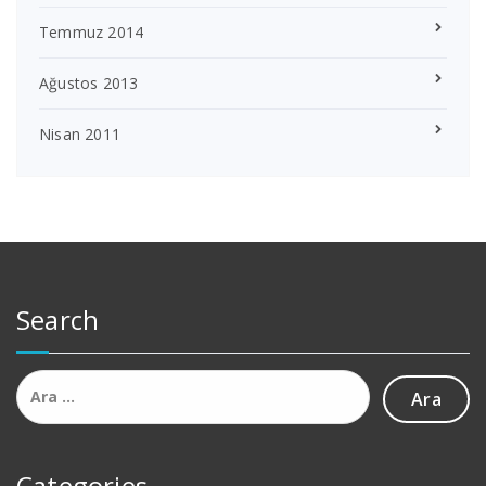
Temmuz 2014
Ağustos 2013
Nisan 2011
Search
Arama:
Categories