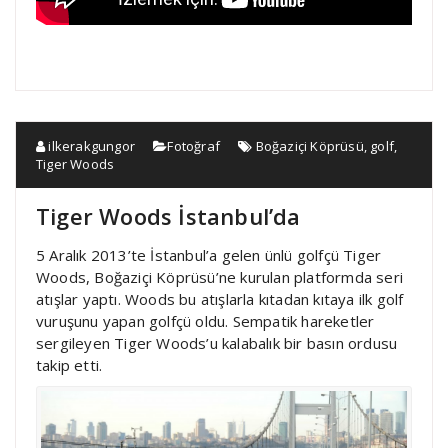
ilkerakgungor
Fotoğraf
Boğaziçi Köprüsü
,
golf
,
Tiger Woods
Tiger Woods İstanbul’da
5 Aralık 2013’te İstanbul’a gelen ünlü golfçü Tiger
Woods, Boğaziçi Köprüsü’ne kurulan platformda seri
atışlar yaptı. Woods bu atışlarla kıtadan kıtaya ilk golf
vuruşunu yapan golfçü oldu. Sempatik hareketler
sergileyen Tiger Woods’u kalabalık bir basın ordusu
takip etti.