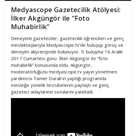
Medyascope Gazetecilik Atölyesi:
İlker Akgüngör ile “Foto
Muhabirlik”
Deneyimli gazeteciler, gazetecilik öğrencileri ve genç
meslektaşlarıyla Medyascope.tv’de buluşup görüş ve
deneyim alışverişinde bulunuyor. 9. buluşma 16 Aralık
2017 Cumartesi günü İlker Akgüngör ile “foto
muhabirlik” konusunda oldu. Akgüngör,
moderatörlüğünü medyascope.tv yayın yönetmen
yardımcısı Tamer Durak’ın yaptığı programda
mesleğe yönelik tecrübelerini paylaştı ve genç
gazeteci adaylarının sorularını yanıtladı.