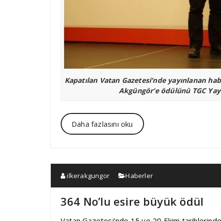
Kapatılan Vatan Gazetesi’nde yayınlanan haber
Akgüngör’e ödülünü TGC Yayı
Daha fazlasını oku
ilkerakgungor
Haberler
364 No’lu esire büyük ödül
Vatan Gazetesi’nde 15 ve 20 Ekim tarihlerinde 