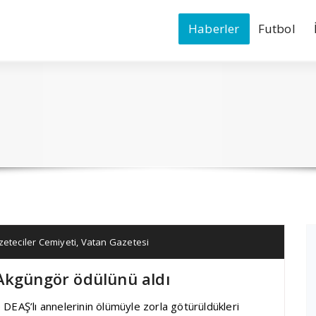
Haberler
Futbol
eteciler Cemiyeti
,
Vatan Gazetesi
r Akgüngör ödülünü aldı
DEAŞ’lı annelerinin ölümüyle zorla götürüldükleri