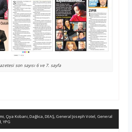
zetesi son sayısı 6 ve 7. sayfa
mi
,
Çiya Kobani
,
Dağlıca
,
DEAŞ
,
General Joseph Votel
,
General
d
,
YPG