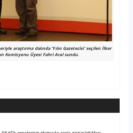
iyle araştırma dalında ‘Yılın Gazetecisi’ seçilen İlker
n Komisyonu Üyesi Fahri Aral sundu.
DEAŞ’lı annelerinin ölümüyle zorla götürüldükleri