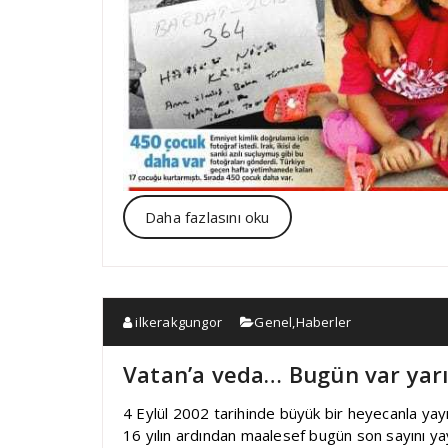
Daha fazlasını oku
ilkerakgungor
Genel
,
Haberler
Vatan’a veda… Bugün var yarı
4 Eylül 2002 tarihinde büyük bir heyecanla ya
16 yılın ardından maalesef bugün son sayını yay