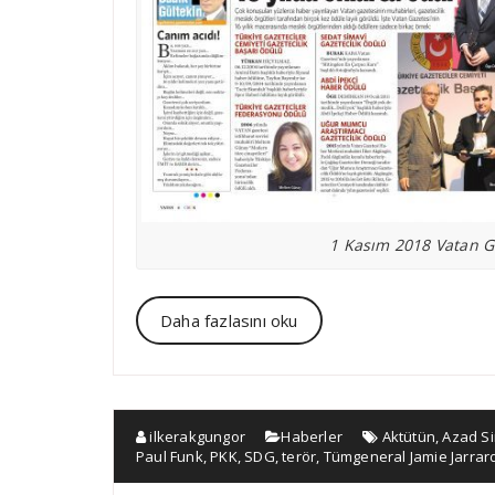
1 Kasım 2018 Vatan Ga
Daha fazlasını oku
ilkerakgungor
Haberler
Aktütün
,
Azad Si
Paul Funk
,
PKK
,
SDG
,
terör
,
Tümgeneral Jamie Jarrar