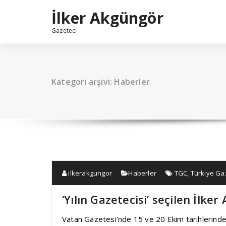
İçeriğe
İlker Akgüngör
geç
Gazeteci
Kategori arşivi: Haberler
ilkerakgungor
Haberler
TGC
,
Türkiye Gaz
‘Yılın Gazetecisi’ seçilen İlke
Vatan Gazetesi’nde 15 ve 20 Ekim tarihlerinde 