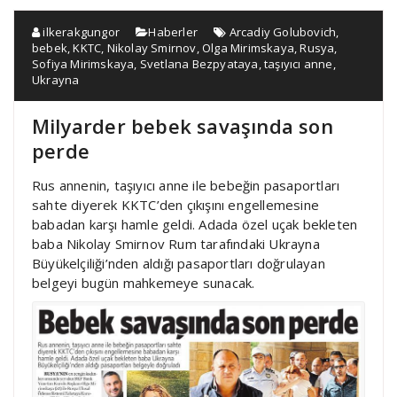
ilkerakgungor
Haberler
Arcadiy Golubovich
,
bebek
,
KKTC
,
Nikolay Smirnov
,
Olga Mirimskaya
,
Rusya
,
Sofiya Mirimskaya
,
Svetlana Bezpyataya
,
taşıyıcı anne
,
Ukrayna
Milyarder bebek savaşında son
perde
Rus annenin, taşıyıcı anne ile bebeğin pasaportları
sahte diyerek KKTC’den çıkışını engellemesine
babadan karşı hamle geldi. Adada özel uçak bekleten
baba Nikolay Smirnov Rum tarafındaki Ukrayna
Büyükelçiliği’nden aldığı pasaportları doğrulayan
belgeyi bugün mahkemeye sunacak.