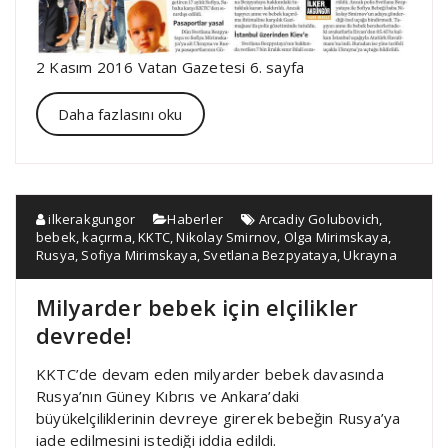
2 Kasım 2016 Vatan Gazetesi 6. sayfa
Daha fazlasını oku
ilkerakgungor
Haberler
Arcadiy Golubovich
,
bebek
,
kaçırma
,
KKTC
,
Nikolay Smirnov
,
Olga Mirimskaya
,
Rusya
,
Sofiya Mirimskaya
,
Svetlana Bezpyataya
,
Ukrayna
Milyarder bebek için elçilikler
devrede!
KKTC’de devam eden milyarder bebek davasında
Rusya’nın Güney Kıbrıs ve Ankara’daki
büyükelçiliklerinin devreye girerek bebeğin Rusya’ya
iade edilmesini istediği iddia edildi.