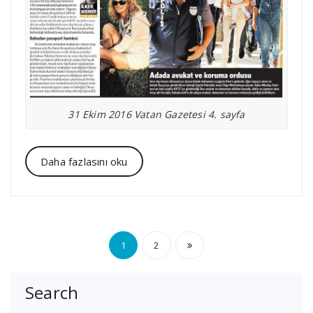
31 Ekim 2016 Vatan Gazetesi 4. sayfa
Daha fazlasını oku
Yazı
1
2
sayfalaması
Search