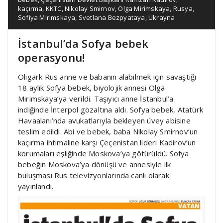
kaçırma
,
KKTC
,
Nikolay Smirnov
,
Olga Mirimskaya
,
Rusya
,
Sofiya Mirimskaya
,
Svetlana Bezpyataya
,
Ukrayna
İstanbul’da Sofya bebek
operasyonu!
Oligark Rus anne ve babanın alabilmek için savaştığı
18 aylık Sofya bebek, biyolojik annesi Olga
Mirimskaya’ya verildi. Taşıyıcı anne İstanbul’a
indiğinde İnterpol gözaltına aldı. Sofya bebek, Atatürk
Havaalanı’nda avukatlarıyla bekleyen üvey abisine
teslim edildi. Abi ve bebek, baba Nikolay Smirnov’un
kaçırma ihtimaline karşı Çeçenistan lideri Kadirov’un
korumaları eşliğinde Moskova’ya götürüldü. Sofya
bebeğin Moskova’ya dönüşü ve annesiyle ilk
buluşması Rus televizyonlarında canlı olarak
yayınlandı.