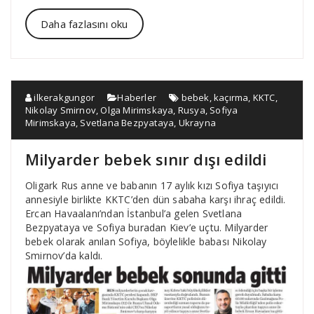
Daha fazlasını oku
ilkerakgungor
Haberler
bebek
,
kaçırma
,
KKTC
,
Nikolay Smirnov
,
Olga Mirimskaya
,
Rusya
,
Sofiya
Mirimskaya
,
Svetlana Bezpyataya
,
Ukrayna
Milyarder bebek sınır dışı edildi
Oligark Rus anne ve babanın 17 aylık kızı Sofiya taşıyıcı
annesiyle birlikte KKTC’den dün sabaha karşı ihraç edildi.
Ercan Havaalanı’ndan İstanbul’a gelen Svetlana
Bezpyataya ve Sofiya buradan Kiev’e uçtu. Milyarder
bebek olarak anılan Sofiya, böylelikle babası Nikolay
Smirnov’da kaldı.