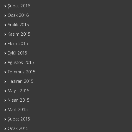
Şubat 2016
Ocak 2016
Aralık 2015
Kasım 2015
Ekim 2015
Eylül 2015
Ağustos 2015
Temmuz 2015
Haziran 2015
Mayıs 2015
Nisan 2015
Mart 2015
Şubat 2015
Ocak 2015