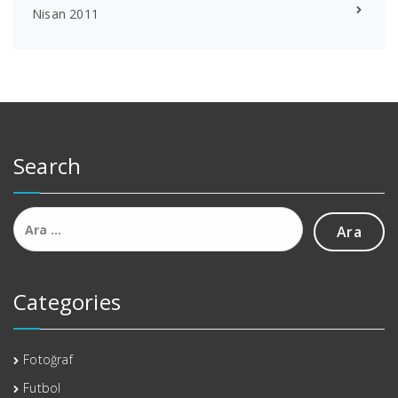
Nisan 2011
Search
Arama:
Categories
Fotoğraf
Futbol