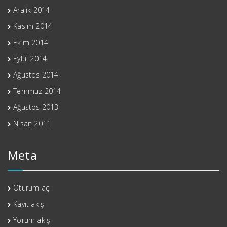
Aralık 2014
Kasım 2014
Ekim 2014
Eylül 2014
Ağustos 2014
Temmuz 2014
Ağustos 2013
Nisan 2011
Meta
Oturum aç
Kayıt akışı
Yorum akışı