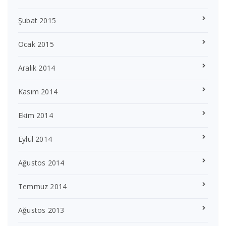
Şubat 2015
Ocak 2015
Aralık 2014
Kasım 2014
Ekim 2014
Eylül 2014
Ağustos 2014
Temmuz 2014
Ağustos 2013