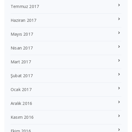
Temmuz 2017
Haziran 2017
Mayıs 2017
Nisan 2017
Mart 2017
Şubat 2017
Ocak 2017
Aralık 2016
Kasım 2016
Ekim 2016