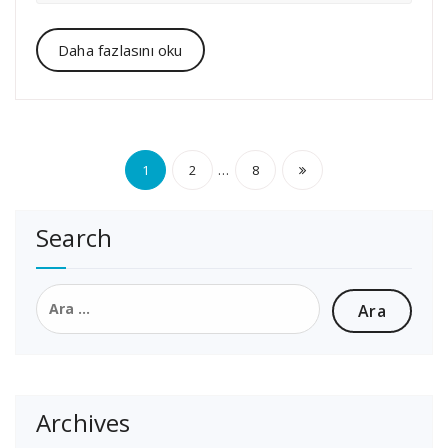
Daha fazlasını oku
Yazı
…
1
2
8
sayfalaması
Search
Arama:
Archives