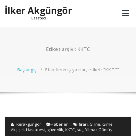
İçeriğe
İlker Akgüngör
geç
Gazeteci
Etiket arşivi: KKTC
Başlangıç
/
Etiketlenmiş yazılar, etiket: "KKTC"
ilkerakgungor
Haberler
firari
,
Girne
,
Girne
Akçiçek Hastanesi
,
güvenlik
,
KKTC
,
suç
,
Yılmaz Gümüş