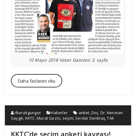
10 Mayıs 2018 Vatan Gazetesi 3. sayfa
Daha fazlasını oku
ilkerakgungor
Haberler
anket
,
Doç. Dr. Neriman
Saygılı
,
KKTC
,
Murat Gezici
,
seçim
,
Serdar Denktaş
,
TAK
KKTC’de seçim anketi kavgası!