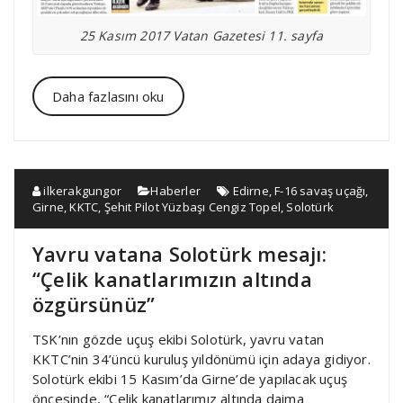
25 Kasım 2017 Vatan Gazetesi 11. sayfa
Daha fazlasını oku
ilkerakgungor
Haberler
Edirne
,
F-16 savaş uçağı
,
Girne
,
KKTC
,
Şehit Pilot Yüzbaşı Cengiz Topel
,
Solotürk
Yavru vatana Solotürk mesajı:
“Çelik kanatlarımızın altında
özgürsünüz”
TSK’nın gözde uçuş ekibi Solotürk, yavru vatan
KKTC’nin 34’üncü kuruluş yıldönümü için adaya gidiyor.
Solotürk ekibi 15 Kasım’da Girne’de yapılacak uçuş
öncesinde, “Çelik kanatlarımız altında daima