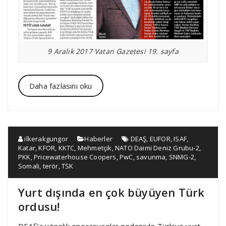
9 Aralık 2017 Vatan Gazetesi 19. sayfa
Daha fazlasını oku
ilkerakgungor
Haberler
DEAŞ
,
EUFOR
,
ISAF
,
Katar
,
KFOR
,
KKTC
,
Mehmetçik
,
NATO Daimi Deniz Grubu-2
,
PKK
,
Pricewaterhouse Coopers
,
PwC
,
savunma
,
SNMG-2
,
Somali
,
terör
,
TSK
Yurt dışında en çok büyüyen Türk
ordusu!
DEAŞ’a yönelik operasyonlar nedeniyle Türkiye yurt