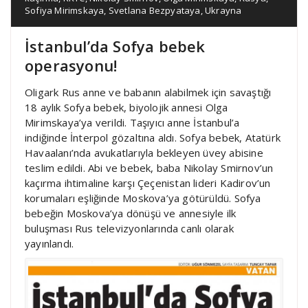
Sofiya Mirimskaya
,
Svetlana Bezpyataya
,
Ukrayna
İstanbul’da Sofya bebek
operasyonu!
Oligark Rus anne ve babanın alabilmek için savaştığı
18 aylık Sofya bebek, biyolojik annesi Olga
Mirimskaya’ya verildi. Taşıyıcı anne İstanbul’a
indiğinde İnterpol gözaltına aldı. Sofya bebek, Atatürk
Havaalanı’nda avukatlarıyla bekleyen üvey abisine
teslim edildi. Abi ve bebek, baba Nikolay Smirnov’un
kaçırma ihtimaline karşı Çeçenistan lideri Kadirov’un
korumaları eşliğinde Moskova’ya götürüldü. Sofya
bebeğin Moskova’ya dönüşü ve annesiyle ilk
buluşması Rus televizyonlarında canlı olarak
yayınlandı.