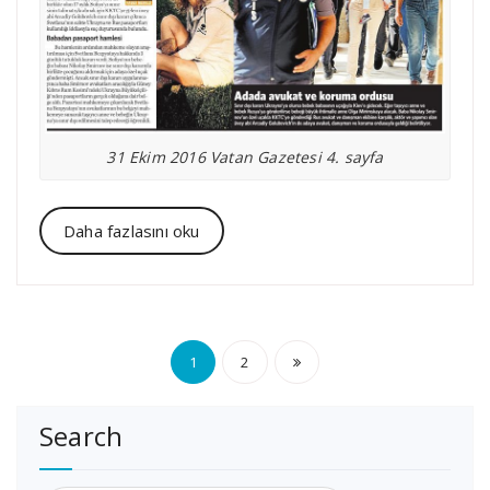
31 Ekim 2016 Vatan Gazetesi 4. sayfa
Daha fazlasını oku
Yazı
1
2
sayfalaması
Search