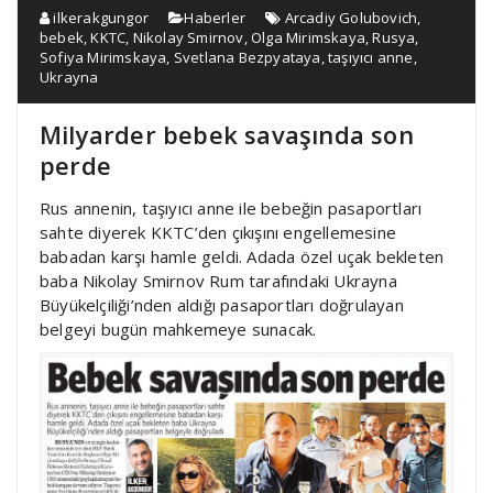
ilkerakgungor
Haberler
Arcadiy Golubovich
,
bebek
,
KKTC
,
Nikolay Smirnov
,
Olga Mirimskaya
,
Rusya
,
Sofiya Mirimskaya
,
Svetlana Bezpyataya
,
taşıyıcı anne
,
Ukrayna
Milyarder bebek savaşında son
perde
Rus annenin, taşıyıcı anne ile bebeğin pasaportları
sahte diyerek KKTC’den çıkışını engellemesine
babadan karşı hamle geldi. Adada özel uçak bekleten
baba Nikolay Smirnov Rum tarafındaki Ukrayna
Büyükelçiliği’nden aldığı pasaportları doğrulayan
belgeyi bugün mahkemeye sunacak.