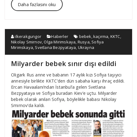
Daha fazlasını oku
ilkerakgungor
Haberler
bebek
,
kaçırma
,
KKTC
,
Nikolay Smirnov
,
Olga Mirimskaya
,
Rusya
,
Sofiya
Mirimskaya
,
Svetlana Bezpyataya
,
Ukrayna
Milyarder bebek sınır dışı edildi
Oligark Rus anne ve babanın 17 aylık kızı Sofiya taşıyıcı
annesiyle birlikte KKTC’den dün sabaha karşı ihraç edildi.
Ercan Havaalanı’ndan İstanbul’a gelen Svetlana
Bezpyataya ve Sofiya buradan Kiev’e uçtu. Milyarder
bebek olarak anılan Sofiya, böylelikle babası Nikolay
Smirnov’da kaldı.