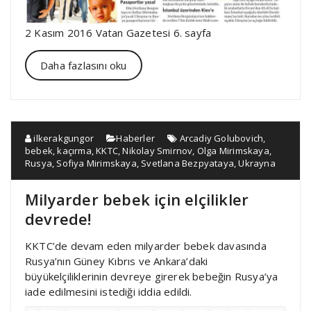
2 Kasım 2016 Vatan Gazetesi 6. sayfa
Daha fazlasını oku
ilkerakgungor
Haberler
Arcadiy Golubovich
,
bebek
,
kaçırma
,
KKTC
,
Nikolay Smirnov
,
Olga Mirimskaya
,
Rusya
,
Sofiya Mirimskaya
,
Svetlana Bezpyataya
,
Ukrayna
Milyarder bebek için elçilikler
devrede!
KKTC’de devam eden milyarder bebek davasında
Rusya’nın Güney Kıbrıs ve Ankara’daki
büyükelçiliklerinin devreye girerek bebeğin Rusya’ya
iade edilmesini istediği iddia edildi.