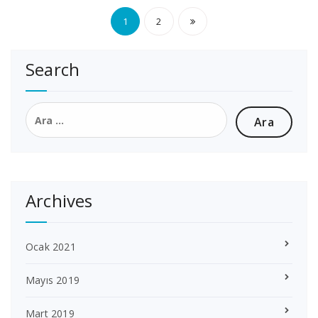
Yazı
1
2
sayfalaması
Search
Arama:
Archives
Ocak 2021
Mayıs 2019
Mart 2019