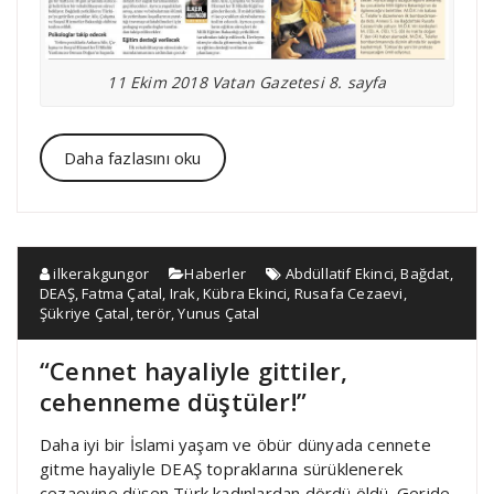
11 Ekim 2018 Vatan Gazetesi 8. sayfa
Daha fazlasını oku
ilkerakgungor
Haberler
Abdüllatif Ekinci
,
Bağdat
,
DEAŞ
,
Fatma Çatal
,
Irak
,
Kübra Ekinci
,
Rusafa Cezaevi
,
Şükriye Çatal
,
terör
,
Yunus Çatal
“Cennet hayaliyle gittiler,
cehenneme düştüler!”
Daha iyi bir İslami yaşam ve öbür dünyada cennete
gitme hayaliyle DEAŞ topraklarına sürüklenerek
cezaevine düşen Türk kadınlardan dördü öldü. Geride