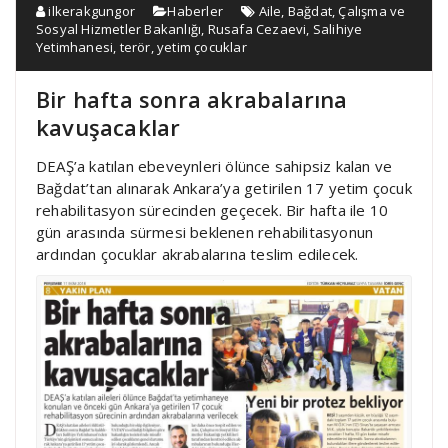
ilkerakgungor
Haberler
Aile
,
Bağdat
,
Çalışma ve
Sosyal Hizmetler Bakanlığı
,
Rusafa Cezaevi
,
Salihiye
Yetimhanesi
,
terör
,
yetim çocuklar
Bir hafta sonra akrabalarına
kavuşacaklar
DEAŞ’a katılan ebeveynleri ölünce sahipsiz kalan ve
Bağdat’tan alınarak Ankara’ya getirilen 17 yetim çocuk
rehabilitasyon sürecinden geçecek. Bir hafta ile 10
gün arasında sürmesi beklenen rehabilitasyonun
ardından çocuklar akrabalarına teslim edilecek.