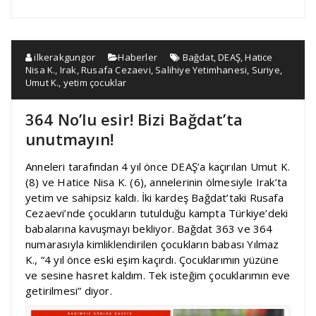
ilkerakgungor
Haberler
Bağdat
,
DEAŞ
,
Hatice
Nisa K.
,
Irak
,
Rusafa Cezaevi
,
Salihiye Yetimhanesi
,
Suriye
,
Umut K.
,
yetim çocuklar
364 No’lu esir! Bizi Bağdat’ta
unutmayın!
Anneleri tarafından 4 yıl önce DEAŞ’a kaçırılan Umut K.
(8) ve Hatice Nisa K. (6), annelerinin ölmesiyle Irak’ta
yetim ve sahipsiz kaldı. İki kardeş Bağdat’taki Rusafa
Cezaevi’nde çocukların tutulduğu kampta Türkiye’deki
babalarına kavuşmayı bekliyor. Bağdat 363 ve 364
numarasıyla kimliklendirilen çocukların babası Yılmaz
K., “4 yıl önce eski eşim kaçırdı. Çocuklarımın yüzüne
ve sesine hasret kaldım. Tek isteğim çocuklarımın eve
getirilmesi” diyor.