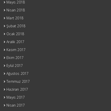
Mayıs 2018
Nisan 2018
Mart 2018
Şubat 2018
Ocak 2018
Aralık 2017
Kasım 2017
Ekim 2017
Eylül 2017
Ağustos 2017
Temmuz 2017
Haziran 2017
Mayıs 2017
Nisan 2017