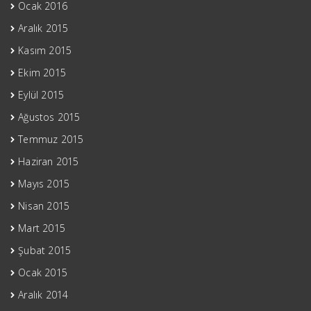
Ocak 2016
Aralık 2015
Kasım 2015
Ekim 2015
Eylül 2015
Ağustos 2015
Temmuz 2015
Haziran 2015
Mayıs 2015
Nisan 2015
Mart 2015
Şubat 2015
Ocak 2015
Aralık 2014