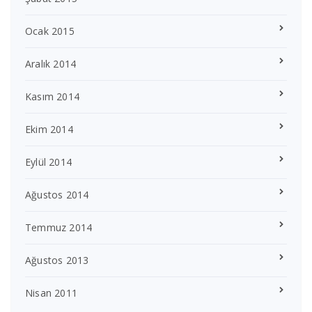
Ocak 2015
Aralık 2014
Kasım 2014
Ekim 2014
Eylül 2014
Ağustos 2014
Temmuz 2014
Ağustos 2013
Nisan 2011