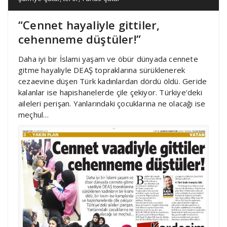
“Cennet hayaliyle gittiler,
cehenneme düştüler!”
Daha iyi bir İslami yaşam ve öbür dünyada cennete
gitme hayaliyle DEAŞ topraklarına sürüklenerek
cezaevine düşen Türk kadınlardan dördü öldü. Geride
kalanlar ise hapishanelerde çile çekiyor. Türkiye’deki
aileleri perişan. Yanlarındaki çocuklarına ne olacağı ise
meçhul…