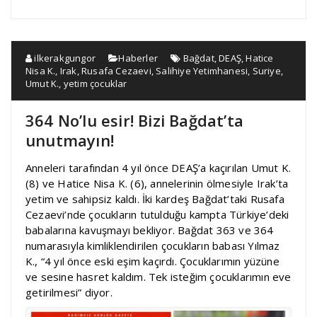
ilkerakgungor
Haberler
Bağdat
,
DEAŞ
,
Hatice
Nisa K.
,
Irak
,
Rusafa Cezaevi
,
Salihiye Yetimhanesi
,
Suriye
,
Umut K.
,
yetim çocuklar
364 No’lu esir! Bizi Bağdat’ta
unutmayın!
Anneleri tarafından 4 yıl önce DEAŞ’a kaçırılan Umut K.
(8) ve Hatice Nisa K. (6), annelerinin ölmesiyle Irak’ta
yetim ve sahipsiz kaldı. İki kardeş Bağdat’taki Rusafa
Cezaevi’nde çocukların tutulduğu kampta Türkiye’deki
babalarına kavuşmayı bekliyor. Bağdat 363 ve 364
numarasıyla kimliklendirilen çocukların babası Yılmaz
K., “4 yıl önce eski eşim kaçırdı. Çocuklarımın yüzüne
ve sesine hasret kaldım. Tek isteğim çocuklarımın eve
getirilmesi” diyor.