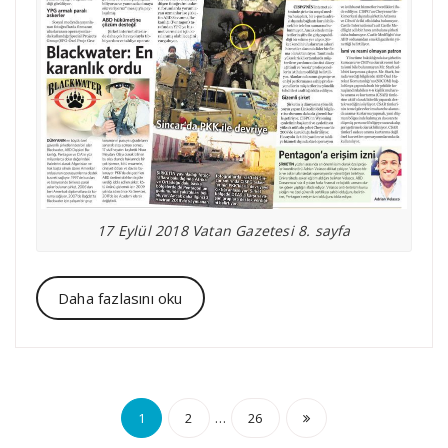
17 Eylül 2018 Vatan Gazetesi 8. sayfa
Daha fazlasını oku
Yazı
…
1
2
26