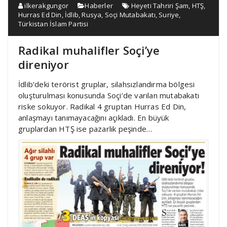
ilkerakgungor
Haberler
Heyeti Tahriri Şam
,
HTŞ
,
Hurras Ed Din
,
İdlib
,
Rusya
,
Soçi Mutabakatı
,
Suriye
,
Türkistan İslam Partisi
Radikal muhalifler Soçi’ye
direniyor
İdlib’deki terörist gruplar, silahsızlandırma bölgesi
oluşturulması konusunda Soçi’de varılan mutabakatı
riske sokuyor. Radikal 4 gruptan Hurras Ed Din,
anlaşmayı tanımayacağını açıkladı. En büyük
gruplardan HTŞ ise pazarlık peşinde…