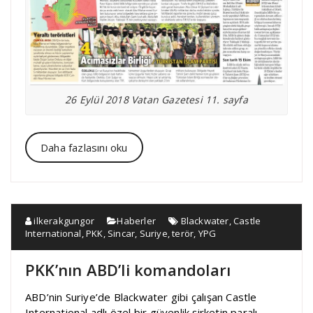
26 Eylül 2018 Vatan Gazetesi 11. sayfa
Daha fazlasını oku
ilkerakgungor
Haberler
Blackwater
,
Castle
International
,
PKK
,
Sincar
,
Suriye
,
terör
,
YPG
PKK’nın ABD’li komandoları
ABD’nin Suriye’de Blackwater gibi çalışan Castle
International adlı özel bir güvenlik şirketin paralı