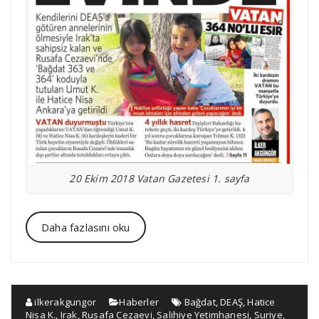
20 Ekim 2018 Vatan Gazetesi 1. sayfa
Daha fazlasını oku
ilkerakgungor
Haberler
Bağdat
,
DEAŞ
,
Hatice
Nisa K.
,
Irak
,
Rusafa Cezaevi
,
Salihiye Yetimhanesi
,
Suriye
,