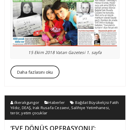
15 Ekim 2018 Vatan Gazetesi 1. sayfa
Daha fazlasını oku
ilkerakgungor
Haberler
Bağdat Büyükelçisi Fatih
Yıldız
,
DEAŞ
,
Irak Rusafa Cezaevi
,
Salihiye Yetimhanesi
,
terör
,
yetim çocuklar
‘EVE DÖNÜŞ OPERASYONU’: