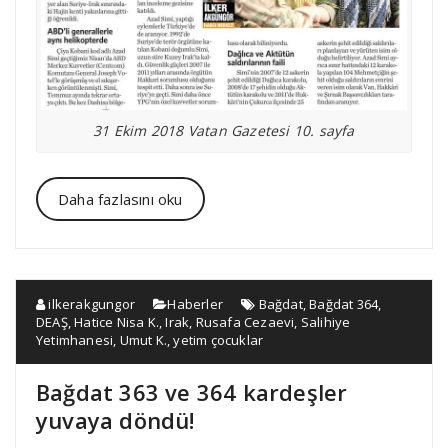
31 Ekim 2018 Vatan Gazetesi 10. sayfa
Daha fazlasını oku
ilkerakgungor
Haberler
Bağdat
,
Bağdat 364
,
DEAŞ
,
Hatice Nisa K.
,
Irak
,
Rusafa Cezaevi
,
Salihiye
Yetimhanesi
,
Umut K.
,
yetim çocuklar
Bağdat 363 ve 364 kardeşler
yuvaya döndü!