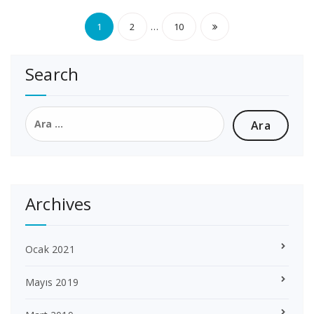
Yazı
…
1
2
10
sayfalaması
Search
Arama:
Archives
Ocak 2021
Mayıs 2019