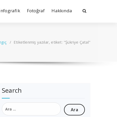
İnfografik
Fotoğraf
Hakkında
ngıç
/
Etiketlenmiş yazılar, etiket: "Şükriye Çatal"
Search
Arama: