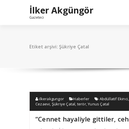
İçeriğe
İlker Akgüngör
geç
Gazeteci
Etiket arşivi: Şükriye Çatal
ilkerakgungor
Haberler
Abdüllatif Ekinci
Cezaevi
,
Şükriye Çatal
,
terör
,
Yunus Çatal
“Cennet hayaliyle gittiler, c