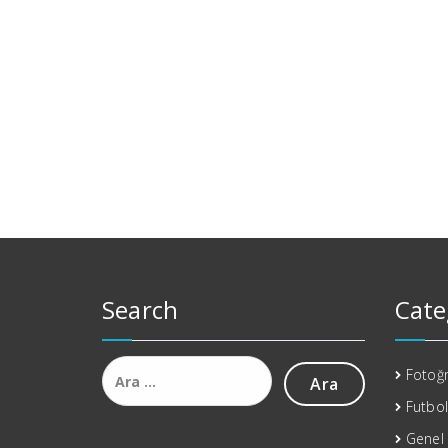
Search
Cate
Arama:
Fotoğr
Futbol
Genel