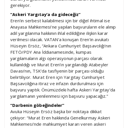
gerekiyor.
“Askeri Yargıtay’a da gideceğiz”
Eren’in serbest kalabilmesi için bir diğel ihtimal ise
Anayasa Mahkemesi’ne yapılan başvuruların ele alınıp
adil yargılanma hakkının ihlal edildiğine ilişkin karar
verilmesi olacak. VATAN’a konuşan Eren’in avukatı
Hüseyin Ersöz, “Ankara Cumhuriyet Başsavcılığı’nın
FETÖ/PDY Ana İddianamesinde, kumpas
yargılamaların algı operasyonun parçası olarak
kullanıldığı ve Murat Eren’in yargılandığı Atabeyler
Davası’nın, TSK’da tasfiyenin bir parçası olduğu
belirtiliyor. Murat Eren için Yargıtay Cumhuriyet
Başsavcılığına itiraz ve infazın durdurulması için
başvuru yaptık. Önümüzdeki hafta Askeri Yargıtay’da
yargılamanın yenilenmesi için başvuru yapacağız.”
“Darbenin göbeğindeler”
Avuka Hüseyin Ersöz başka bir noktaya dikkat
çekiyor: “Murat Eren hakkında Genelkurmay Askeri
Mahkemesi’nde mahkumiyet kararı veren askeri