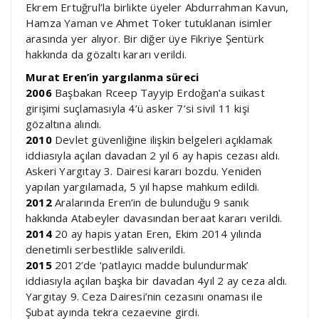
Ekrem Ertuğrul’la birlikte üyeler Abdurrahman Kavun,
Hamza Yaman ve Ahmet Toker tutuklanan isimler
arasında yer alıyor. Bir diğer üye Fikriye Şentürk
hakkında da gözaltı kararı verildi.
Murat Eren’in yargılanma süreci
2006
Başbakan Rceep Tayyip Erdoğan’a suikast
girişimi suçlamasıyla 4’ü asker 7’si sivil 11 kişi
gözaltına alındı.
2010
Devlet güvenliğine ilişkin belgeleri açıklamak
iddiasıyla açılan davadan 2 yıl 6 ay hapis cezası aldı.
Askeri Yargıtay 3. Dairesi kararı bozdu. Yeniden
yapılan yargılamada, 5 yıl hapse mahkum edildi.
2012
Aralarında Eren’in de bulunduğu 9 sanık
hakkında Atabeyler davasından beraat kararı verildi.
2014
20 ay hapis yatan Eren, Ekim 2014 yılında
denetimli serbestlikle salıverildi.
2015
2012’de ‘patlayıcı madde bulundurmak’
iddiasıyla açılan başka bir davadan 4yıl 2 ay ceza aldı.
Yargıtay 9. Ceza Dairesi’nin cezasını onaması ile
Şubat ayında tekra cezaevine girdi.