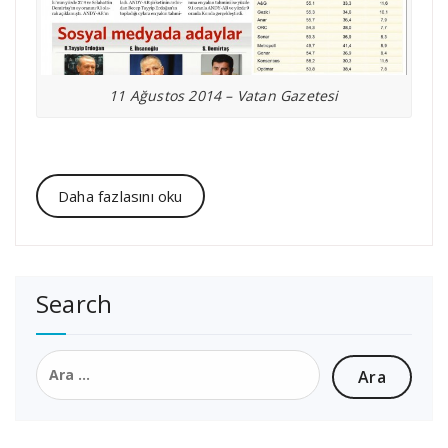
11 Ağustos 2014 – Vatan Gazetesi
Daha fazlasını oku
Search
Arama: