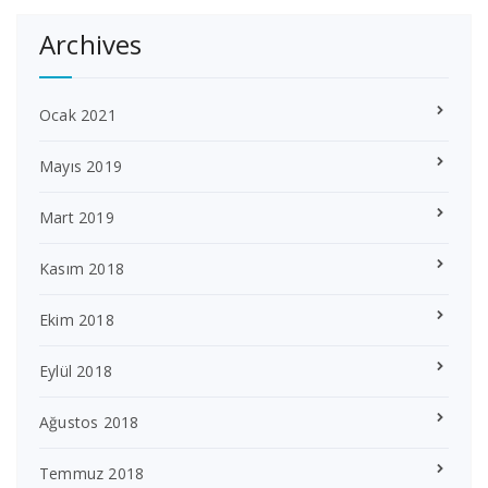
Archives
Ocak 2021
Mayıs 2019
Mart 2019
Kasım 2018
Ekim 2018
Eylül 2018
Ağustos 2018
Temmuz 2018