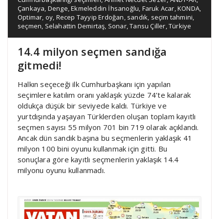
Çankaya
,
Denge
,
Ekmeleddin İhsanoğlu
,
Faruk Acar
,
KONDA
,
Optimar
,
oy
,
Recep Tayyip Erdoğan
,
sandık
,
seçim tahmini
,
seçmen
,
Selahattin Demirtaş
,
Sonar
,
Tansu Çiller
,
Türkiye
14.4 milyon seçmen sandığa
gitmedi!
Halkın seçeceği ilk Cumhurbaşkanı için yapılan
seçimlere katılım oranı yaklaşık yüzde 74’te kalarak
oldukça düşük bir seviyede kaldı. Türkiye ve
yurtdışında yaşayan Türklerden oluşan toplam kayıtlı
seçmen sayısı 55 milyon 701 bin 719 olarak açıklandı.
Ancak dün sandık başına bu seçmenlerin yaklaşık 41
milyon 100 bini oyunu kullanmak için gitti. Bu
sonuçlara göre kayıtlı seçmenlerin yaklaşık 14.4
milyonu oyunu kullanmadı.