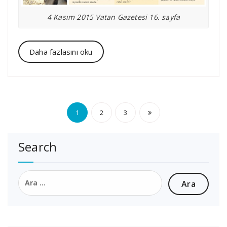
4 Kasım 2015 Vatan Gazetesi 16. sayfa
Daha fazlasını oku
Yazı
1
2
3
sayfalaması
Search
Arama: