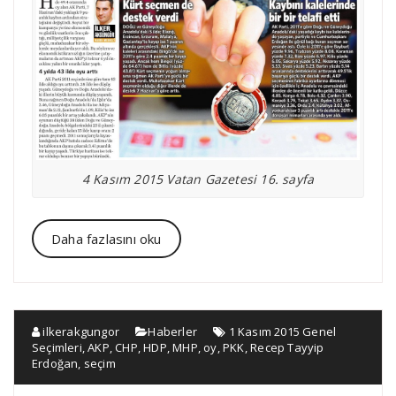
4 Kasım 2015 Vatan Gazetesi 16. sayfa
Daha fazlasını oku
ilkerakgungor
Haberler
1 Kasım 2015 Genel
Seçimleri
,
AKP
,
CHP
,
HDP
,
MHP
,
oy
,
PKK
,
Recep Tayyip
Erdoğan
,
seçim