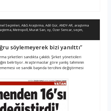
nel Seçimleri
,
A&G Araştırma
,
Adil Gür
,
ANDY-AR
,
araştırma
aştırma
,
Metropoll
,
Murat Sarı
,
oy
,
Özer Sencar
,
seçim
,
ğru söylemeyerek bizi yanılttı”
ma şirketleri sandıkta çakıldı. Şirket yöneticileri
ğini belirtiyor. Araştırmacılar göre yanlış tahminin
ememesi ve sandık başında tercihini değiştirmesi