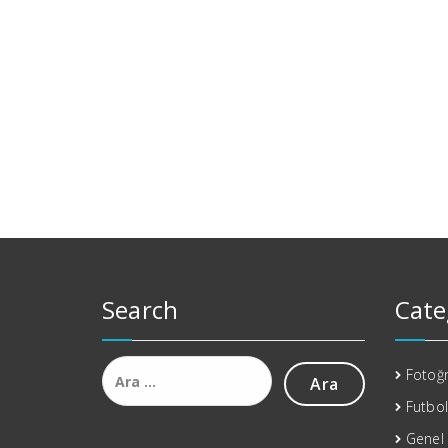
Search
Cate
Arama:
Fotoğr
Futbol
Genel