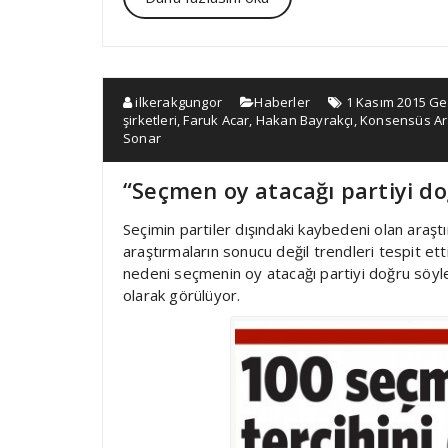
ilkerakgungor
Haberler
1 Kasım 2015 Ge
şirketleri
,
Faruk Acar
,
Hakan Bayrakçı
,
Konsensüs Ar
Sonar
“Seçmen oy atacağı partiyi do
Seçimin partiler dışındaki kaybedeni olan araştır
araştırmaların sonucu değil trendleri tespit etti
nedeni seçmenin oy atacağı partiyi doğru söyl
olarak görülüyor.