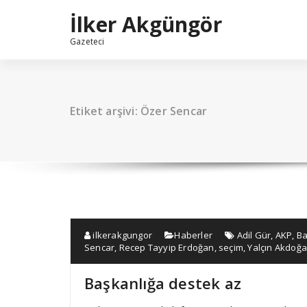
İçeriğe
İlker Akgüngör
geç
Gazeteci
Etiket arşivi: Özer Sencar
ilkerakgungor
Haberler
Adil Gür
,
AKP
,
Ba
Sencar
,
Recep Tayyip Erdoğan
,
seçim
,
Yalçın Akdoğ
Başkanlığa destek az