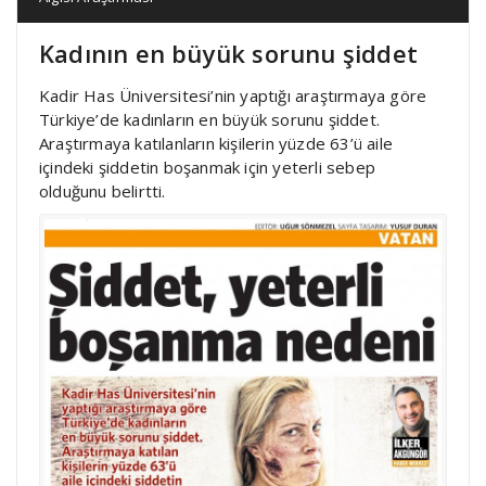
Kadının en büyük sorunu şiddet
Kadir Has Üniversitesi’nin yaptığı araştırmaya göre
Türkiye’de kadınların en büyük sorunu şiddet.
Araştırmaya katılanların kişilerin yüzde 63’ü aile
içindeki şiddetin boşanmak için yeterli sebep
olduğunu belirtti.