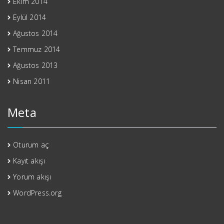
Ekim 2014
Eylül 2014
Ağustos 2014
Temmuz 2014
Ağustos 2013
Nisan 2011
Meta
Oturum aç
Kayıt akışı
Yorum akışı
WordPress.org