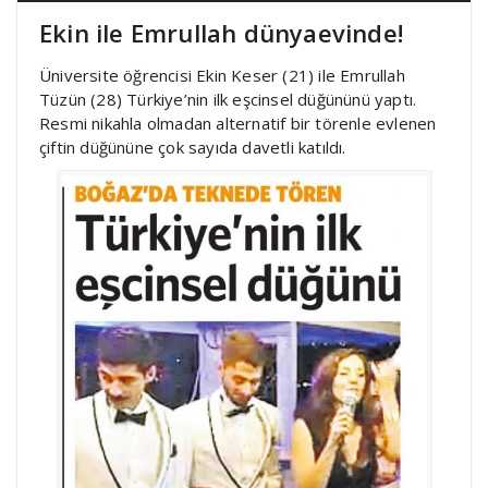
Ekin ile Emrullah dünyaevinde!
Üniversite öğrencisi Ekin Keser (21) ile Emrullah
Tüzün (28) Türkiye’nin ilk eşcinsel düğününü yaptı.
Resmi nikahla olmadan alternatif bir törenle evlenen
çiftin düğününe çok sayıda davetli katıldı.