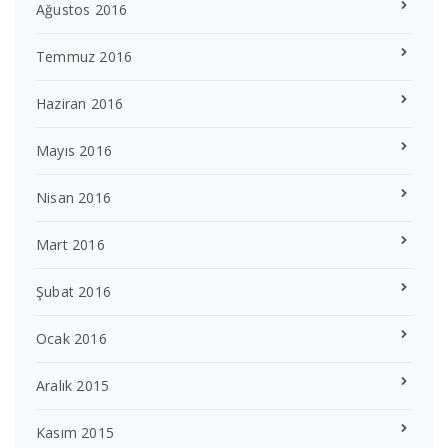
Ağustos 2016
Temmuz 2016
Haziran 2016
Mayıs 2016
Nisan 2016
Mart 2016
Şubat 2016
Ocak 2016
Aralık 2015
Kasım 2015