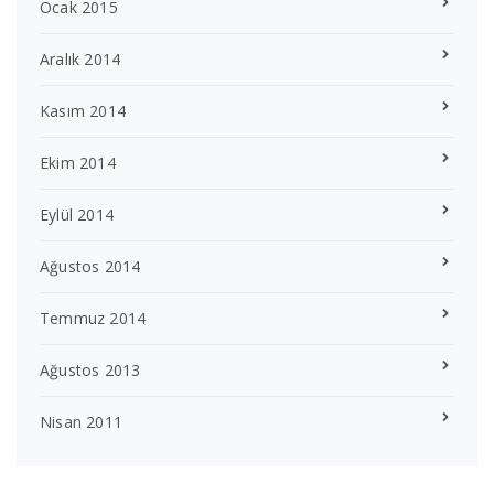
Ocak 2015
Aralık 2014
Kasım 2014
Ekim 2014
Eylül 2014
Ağustos 2014
Temmuz 2014
Ağustos 2013
Nisan 2011