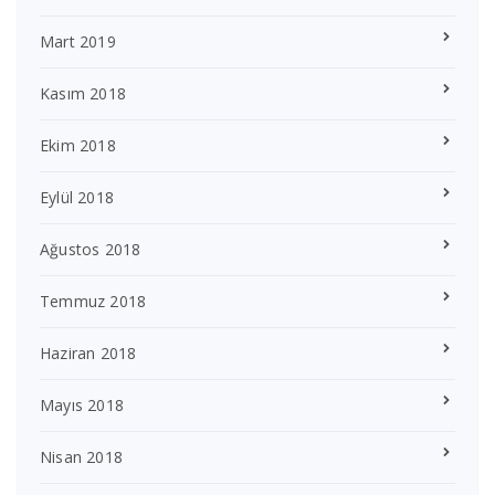
Mart 2019
Kasım 2018
Ekim 2018
Eylül 2018
Ağustos 2018
Temmuz 2018
Haziran 2018
Mayıs 2018
Nisan 2018