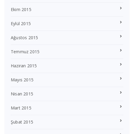
Ekim 2015
Eylül 2015
Ağustos 2015
Temmuz 2015
Haziran 2015
Mayıs 2015
Nisan 2015
Mart 2015
Şubat 2015