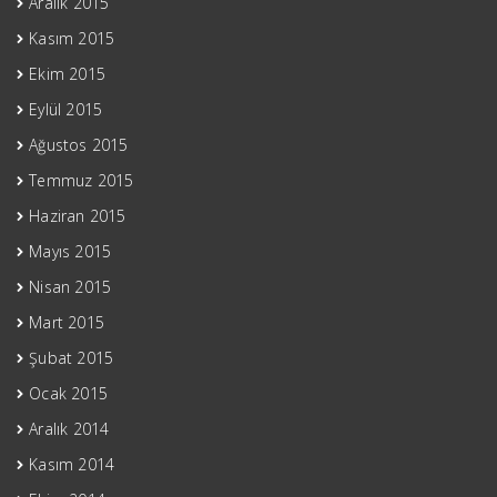
Aralık 2015
Kasım 2015
Ekim 2015
Eylül 2015
Ağustos 2015
Temmuz 2015
Haziran 2015
Mayıs 2015
Nisan 2015
Mart 2015
Şubat 2015
Ocak 2015
Aralık 2014
Kasım 2014