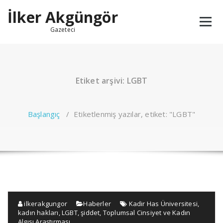
İçeriğe
İlker Akgüngör
geç
Gazeteci
Etiket arşivi: LGBT
Başlangıç
/
Etiketlenmiş yazılar, etiket: "LGBT"
ilkerakgungor
Haberler
Kadir Has Üniversitesi
,
kadın hakları
,
LGBT
,
şiddet
,
Toplumsal Cinsiyet ve Kadın
Algısı Araştırması