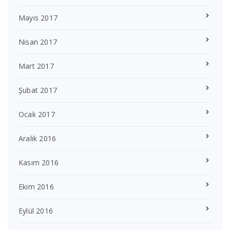
Mayıs 2017
Nisan 2017
Mart 2017
Şubat 2017
Ocak 2017
Aralık 2016
Kasım 2016
Ekim 2016
Eylül 2016