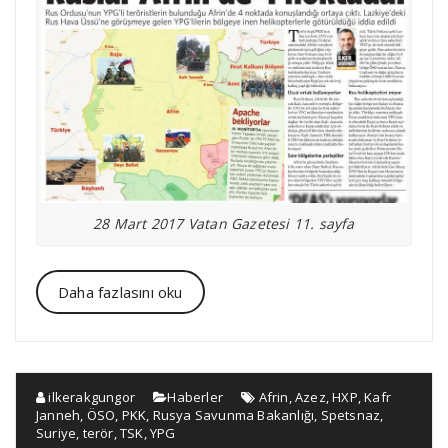
28 Mart 2017 Vatan Gazetesi 11. sayfa
Daha fazlasını oku
ilkerakgungor
Haberler
Afrin
,
Azez
,
HXP
,
Kafr
Janneh
,
ÖSO
,
PKK
,
Rusya Savunma Bakanlığı
,
Spetsnaz
,
Suriye
,
terör
,
TSK
,
YPG