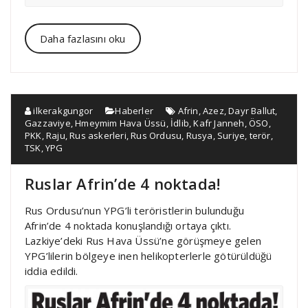
Daha fazlasını oku
ilkerakgungor
Haberler
Afrin
,
Azez
,
Dayr Ballut
,
Gazzaviye
,
Hmeymim Hava Üssü
,
İdlib
,
Kafr Janneh
,
ÖSO
,
PKK
,
Raju
,
Rus askerleri
,
Rus Ordusu
,
Rusya
,
Suriye
,
terör
,
TSK
,
YPG
Ruslar Afrin’de 4 noktada!
Rus Ordusu’nun YPG’li teröristlerin bulunduğu
Afrin’de 4 noktada konuşlandığı ortaya çıktı.
Lazkiye’deki Rus Hava Üssü’ne görüşmeye gelen
YPG’lilerin bölgeye inen helikopterlerle götürüldüğü
iddia edildi.