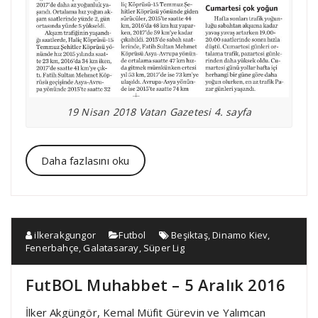
19 Nisan 2018 Vatan Gazetesi 4. sayfa
Daha fazlasını oku
ilkerakgungor
Futbol
Beşiktaş
,
Dinamo Kiev
,
Fenerbahçe
,
Galatasaray
,
Süper Lig
FutBOL Muhabbet – 5 Aralık 2016
İlker Akgüngör, Kemal Müfit Gürevin ve Yalımcan