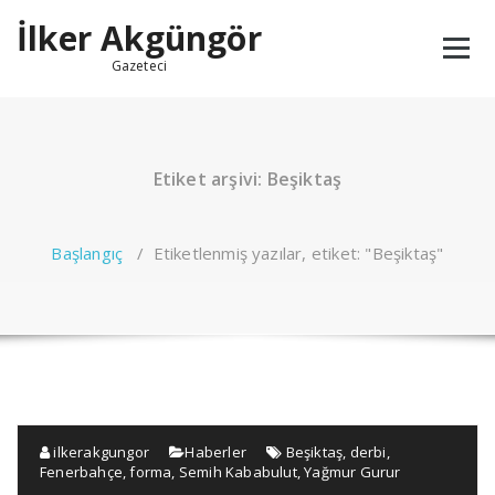
İçeriğe
İlker Akgüngör
geç
Gazeteci
Etiket arşivi: Beşiktaş
Başlangıç
/
Etiketlenmiş yazılar, etiket: "Beşiktaş"
ilkerakgungor
Haberler
Beşiktaş
,
derbi
,
Fenerbahçe
,
forma
,
Semih Kababulut
,
Yağmur Gurur