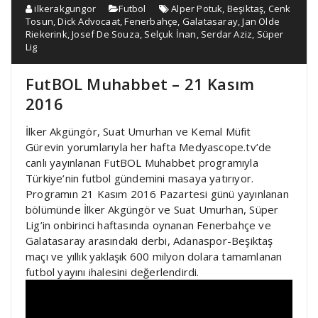
ilkerakgungor
Futbol
Alper Potuk
,
Beşiktaş
,
Cenk
Tosun
,
Dick Advocaat
,
Fenerbahçe
,
Galatasaray
,
Jan Olde
Riekerink
,
Josef De Souza
,
Selçuk İnan
,
Serdar Aziz
,
Süper
Lig
FutBOL Muhabbet – 21 Kasım
2016
İlker Akgüngör, Suat Umurhan ve Kemal Müfit
Gürevin yorumlarıyla her hafta Medyascope.tv’de
canlı yayınlanan FutBOL Muhabbet programıyla
Türkiye’nin futbol gündemini masaya yatırıyor.
Programın 21 Kasım 2016 Pazartesi günü yayınlanan
bölümünde İlker Akgüngör ve Suat Umurhan, Süper
Lig’in onbirinci haftasında oynanan Fenerbahçe ve
Galatasaray arasındaki derbi, Adanaspor-Beşiktaş
maçı ve yıllık yaklaşık 600 milyon dolara tamamlanan
futbol yayını ihalesini değerlendirdi.