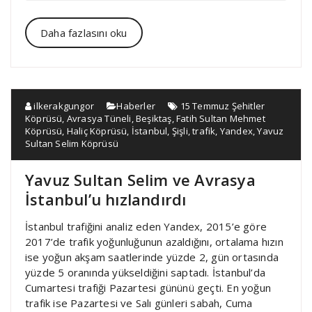
Daha fazlasını oku
ilkerakgungor
Haberler
15 Temmuz Şehitler
Köprüsü
,
Avrasya Tüneli
,
Beşiktaş
,
Fatih Sultan Mehmet
Köprüsü
,
Haliç Köprüsü
,
İstanbul
,
Şişli
,
trafik
,
Yandex
,
Yavuz
Sultan Selim Köprüsü
Yavuz Sultan Selim ve Avrasya
İstanbul’u hızlandırdı
İstanbul trafiğini analiz eden Yandex, 2015’e göre
2017’de trafik yoğunluğunun azaldığını, ortalama hızın
ise yoğun akşam saatlerinde yüzde 2, gün ortasında
yüzde 5 oranında yükseldiğini saptadı. İstanbul’da
Cumartesi trafiği Pazartesi gününü geçti. En yoğun
trafik ise Pazartesi ve Salı günleri sabah, Cuma