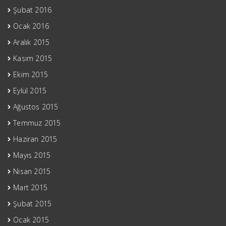
Şubat 2016
Ocak 2016
Aralık 2015
Kasım 2015
Ekim 2015
Eylül 2015
Ağustos 2015
Temmuz 2015
Haziran 2015
Mayıs 2015
Nisan 2015
Mart 2015
Şubat 2015
Ocak 2015