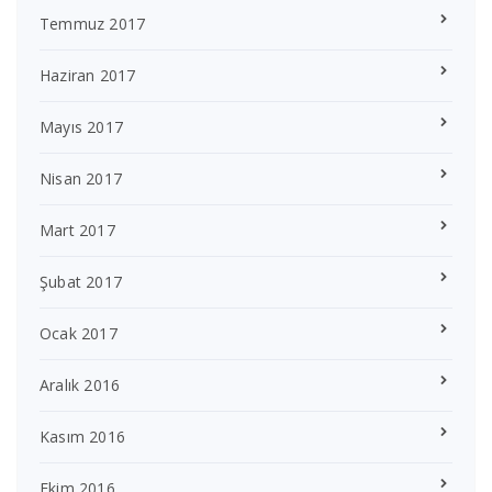
Temmuz 2017
Haziran 2017
Mayıs 2017
Nisan 2017
Mart 2017
Şubat 2017
Ocak 2017
Aralık 2016
Kasım 2016
Ekim 2016