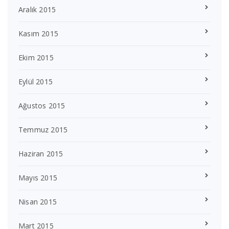
Aralık 2015
Kasım 2015
Ekim 2015
Eylül 2015
Ağustos 2015
Temmuz 2015
Haziran 2015
Mayıs 2015
Nisan 2015
Mart 2015