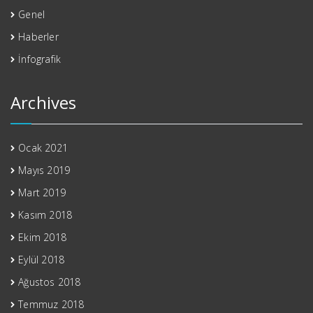
Genel
Haberler
İnfografik
Archives
Ocak 2021
Mayıs 2019
Mart 2019
Kasım 2018
Ekim 2018
Eylül 2018
Ağustos 2018
Temmuz 2018