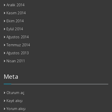
Aralık 2014
Kasım 2014
Ekim 2014
Eylül 2014
Ağustos 2014
Temmuz 2014
Ağustos 2013
Nisan 2011
Meta
Oturum aç
Kayıt akışı
Yorum akışı