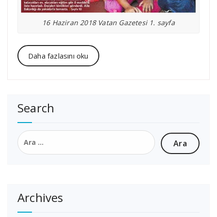
16 Haziran 2018 Vatan Gazetesi 1. sayfa
Daha fazlasını oku
Search
Arama:
Archives