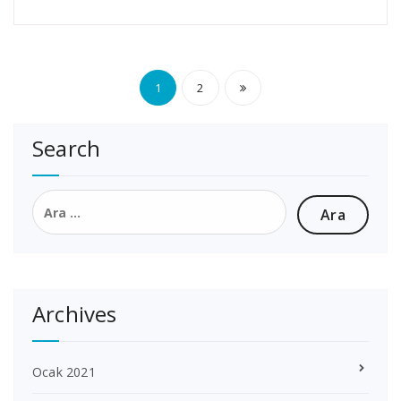
Yazı
1
2
sayfalaması
Search
Arama:
Archives
Ocak 2021