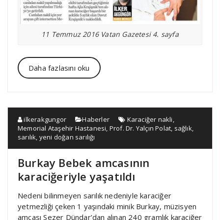
11 Temmuz 2016 Vatan Gazetesi 4. sayfa
Daha fazlasını oku
ilkerakgungor
Haberler
Karaciğer nakli
,
Memorial Ataşehir Hastanesi
,
Prof. Dr. Yalçın Polat
,
sağlık
,
sarılık
,
yeni doğan sarılığı
Burkay Bebek amcasının
karaciğeriyle yaşatıldı
Nedeni bilinmeyen sarılık nedeniyle karaciğer
yetmezliği çeken 1 yaşındaki minik Burkay, müzisyen
amcası Sezer Dündar’dan alınan 240 gramlık karaciğer