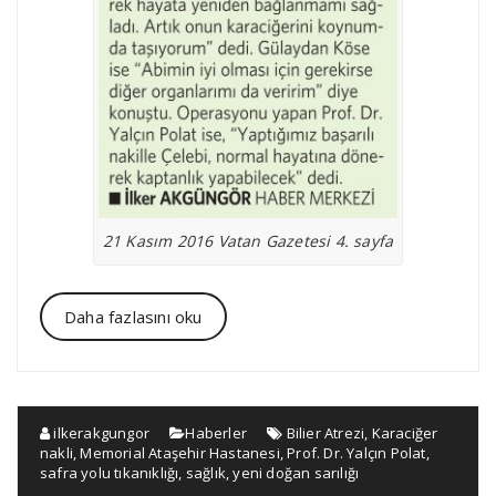
21 Kasım 2016 Vatan Gazetesi 4. sayfa
Daha fazlasını oku
ilkerakgungor
Haberler
Bilier Atrezi
,
Karaciğer
nakli
,
Memorial Ataşehir Hastanesi
,
Prof. Dr. Yalçın Polat
,
safra yolu tıkanıklığı
,
sağlık
,
yeni doğan sarılığı