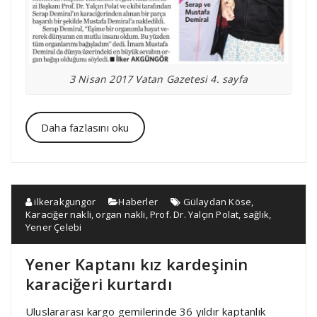
3 Nisan 2017 Vatan Gazetesi 4. sayfa
Daha fazlasını oku
ilkerakgungor
Haberler
Gülaydan Köse
,
Karaciğer nakli
,
organ nakli
,
Prof. Dr. Yalçın Polat
,
sağlık
,
Yener Çelebi
Yener Kaptanı kız kardeşinin
karaciğeri kurtardı
Uluslararası kargo gemilerinde 36 yıldır kaptanlık