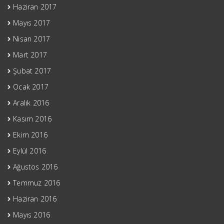
Haziran 2017
Mayıs 2017
Nisan 2017
Mart 2017
Şubat 2017
Ocak 2017
Aralık 2016
Kasım 2016
Ekim 2016
Eylül 2016
Ağustos 2016
Temmuz 2016
Haziran 2016
Mayıs 2016