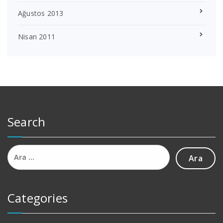
Ağustos 2013
Nisan 2011
Search
Arama:
Categories