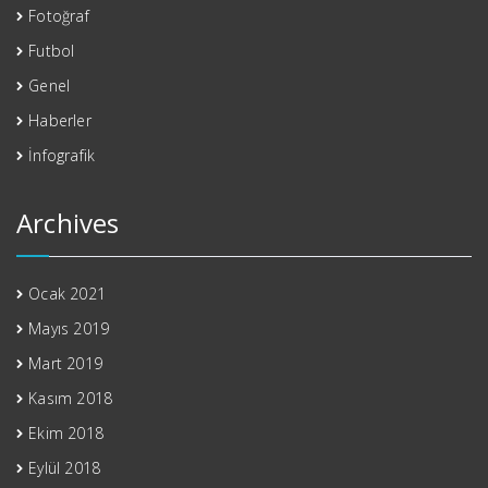
Fotoğraf
Futbol
Genel
Haberler
İnfografik
Archives
Ocak 2021
Mayıs 2019
Mart 2019
Kasım 2018
Ekim 2018
Eylül 2018