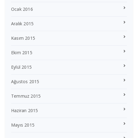
Ocak 2016
Aralık 2015
Kasım 2015
Ekim 2015
Eylül 2015
Ağustos 2015
Temmuz 2015
Haziran 2015
Mayıs 2015