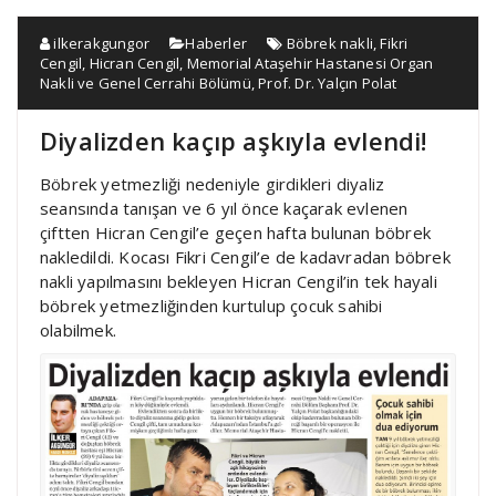
ilkerakgungor
Haberler
Böbrek nakli
,
Fikri
Cengil
,
Hicran Cengil
,
Memorial Ataşehir Hastanesi Organ
Nakli ve Genel Cerrahi Bölümü
,
Prof. Dr. Yalçın Polat
Diyalizden kaçıp aşkıyla evlendi!
Böbrek yetmezliği nedeniyle girdikleri diyaliz
seansında tanışan ve 6 yıl önce kaçarak evlenen
çiftten Hicran Cengil’e geçen hafta bulunan böbrek
nakledildi. Kocası Fikri Cengil’e de kadavradan böbrek
nakli yapılmasını bekleyen Hicran Cengil’in tek hayali
böbrek yetmezliğinden kurtulup çocuk sahibi
olabilmek.