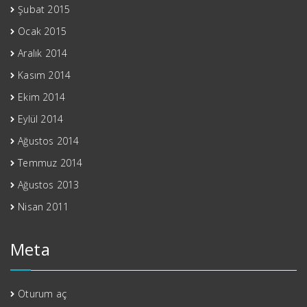
Şubat 2015
Ocak 2015
Aralık 2014
Kasım 2014
Ekim 2014
Eylül 2014
Ağustos 2014
Temmuz 2014
Ağustos 2013
Nisan 2011
Meta
Oturum aç