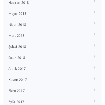
Haziran 2018
Mayıs 2018
Nisan 2018
Mart 2018
Şubat 2018
Ocak 2018
Aralık 2017
Kasım 2017
Ekim 2017
Eylül 2017