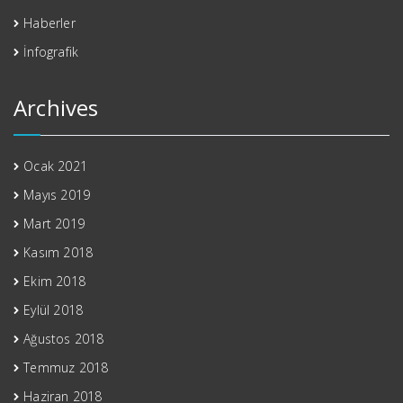
Haberler
İnfografik
Archives
Ocak 2021
Mayıs 2019
Mart 2019
Kasım 2018
Ekim 2018
Eylül 2018
Ağustos 2018
Temmuz 2018
Haziran 2018