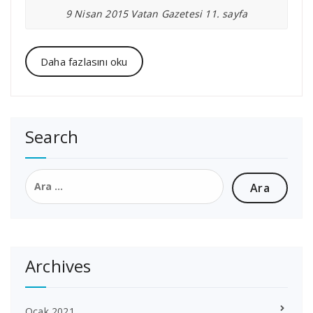
9 Nisan 2015 Vatan Gazetesi 11. sayfa
Daha fazlasını oku
Search
Arama:
Archives
Ocak 2021