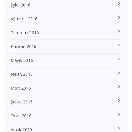
Eylül 2016
Ağustos 2016
Temmuz 2016
Haziran 2016
Mayıs 2016
Nisan 2016
Mart 2016
Şubat 2016
Ocak 2016
Aralık 2015