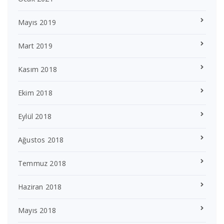
Mayıs 2019
Mart 2019
Kasım 2018
Ekim 2018
Eylül 2018
Ağustos 2018
Temmuz 2018
Haziran 2018
Mayıs 2018