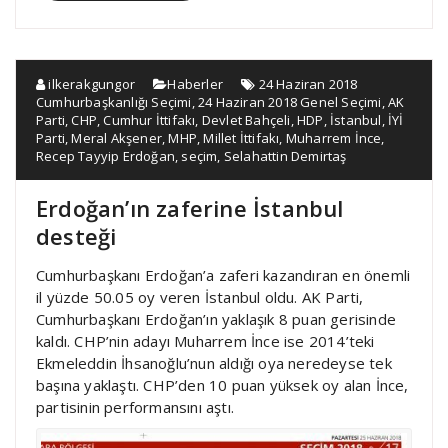
ilkerakgungor
Haberler
24 Haziran 2018
Cumhurbaşkanlığı Seçimi
,
24 Haziran 2018 Genel Seçimi
,
AK
Parti
,
CHP
,
Cumhur İttifakı
,
Devlet Bahçeli
,
HDP
,
İstanbul
,
İYİ
Parti
,
Meral Akşener
,
MHP
,
Millet İttifakı
,
Muharrem İnce
,
Recep Tayyip Erdoğan
,
seçim
,
Selahattin Demirtaş
Erdoğan’ın zaferine İstanbul
desteği
Cumhurbaşkanı Erdoğan’a zaferi kazandıran en önemli
il yüzde 50.05 oy veren İstanbul oldu. AK Parti,
Cumhurbaşkanı Erdoğan’ın yaklaşık 8 puan gerisinde
kaldı. CHP’nin adayı Muharrem İnce ise 2014’teki
Ekmeleddin İhsanoğlu’nun aldığı oya neredeyse tek
başına yaklaştı. CHP’den 10 puan yüksek oy alan İnce,
partisinin performansını aştı.