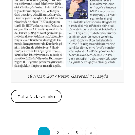
18 Nisan 2017 Vatan Gazetesi 11. sayfa
Daha fazlasını oku
Yazı
…
1
2
5