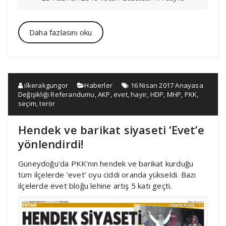
Daha fazlasını oku
ilkerakgungor
Haberler
16 Nisan 2017 Anayasa
Değişikliği Referandumu
,
AKP
,
evet
,
hayır
,
HDP
,
MHP
,
PKK
,
seçim
,
terör
Hendek ve barikat siyaseti ‘Evet’e
yönlendirdi!
Güneydoğu’da PKK’nın hendek ve barikat kurduğu
tüm ilçelerde ‘evet’ oyu ciddi oranda yükseldi. Bazı
ilçelerde evet bloğu lehine artış 5 katı geçti.