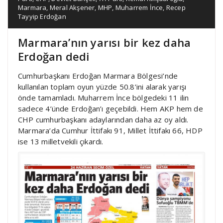
Marmara
,
Meral Akşener
,
MHP
,
Muharrem İnce
,
Recep
Tayyip Erdoğan
Marmara’nın yarısı bir kez daha
Erdoğan dedi
Cumhurbaşkanı Erdoğan Marmara Bölgesi’nde
kullanılan toplam oyun yüzde 50.8’ini alarak yarışı
önde tamamladı. Muharrem İnce bölgedeki 11 ilin
sadece 4’ünde Erdoğan’ı geçebildi. Hem AKP hem de
CHP cumhurbaşkanı adaylarından daha az oy aldı.
Marmara’da Cumhur İttifakı 91, Millet İttifakı 66, HDP
ise 13 milletvekili çıkardı.