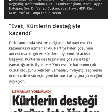
Değişikliği Referandumu
,
AKP
,
Cumhurbaşkanı Recep Tayyip
Erdoğan
,
Doç. Dr. Vahap Coşkun
,
evet
,
hayır
,
HDP
,
Kürt
,
MHP
,
Prof. Dr. Tanju Tosun
,
seçim
“Evet, Kürtlerin desteğiyle
kazandı”
Referandumda sistem değişimini kıl payı evet’in
kazanmasını uzmanlar AK Parti’yi halen çözümün
adresi olarak gören Kürtlerin oylarındaki artışa
bağlıyor. Kürtlerin desteğinin ise çözüm isteğini
yansıttığı belirtiliyor. MHP’nin evet’e katkısının çok
düşük olduğunu belirten uzmanlar, milliyetçi seçmenin
önümüzdeki süreçte yeni bir parti arayışına gireceğini
söylüyor.