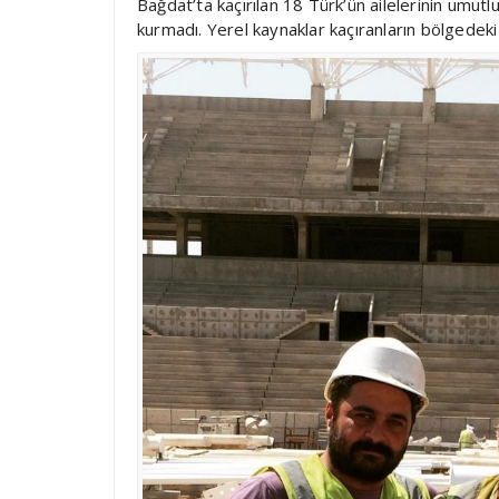
Bağdat’ta kaçırılan 18 Türk’ün ailelerinin umutl
kurmadı. Yerel kaynaklar kaçıranların bölgedeki 