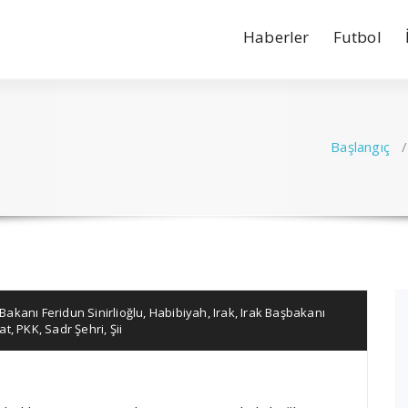
Haberler
Futbol
Başlangıç
i Bakanı Feridun Sinirlioğlu
,
Habibiyah
,
Irak
,
Irak Başbakanı
at
,
PKK
,
Sadr Şehri
,
Şii