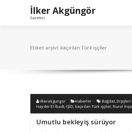
İçeriğe
İlker Akgüngör
geç
Gazeteci
Etiket arşivi: kaçırılan Türk işçiler
ilkerakgungor
Haberler
Bağdat
,
Dışişler
Hayder El İbadi
,
IŞİD
,
kaçırılan Türk işçiler
,
Nurol İnşa
Umutlu bekleyiş sürüyor