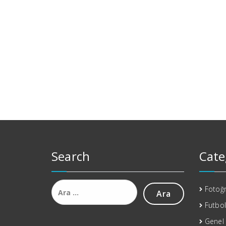
Search
Cate
Arama:
Fotoğr
Futbol
Genel