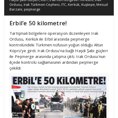
Ordusu
,
Irak Türkmen Cephesi
,
ITC
,
Kerkük
,
Kuştepe
,
Mesud
Barzani
,
peşmerge
Erbil’e 50 kilometre!
Tartışmalı bölgelere operasyon düzenleyen Irak
Ordusu, Kerkük ile Erbil arasında peşmerge
kontrolündeki Türkmen nüfusun yoğun olduğu Altun
Köprü’ye girdi. Irak Ordusu’na bağlı Haşdi Şabi güçleri
ile Peşmerge arasında çatışma çıktı. Irak Ordusu’nun
ilçede kontrolü sağlamasının ardından peşmerge
çekildi.