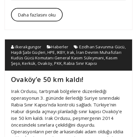
Daha fazlasını oku
ilkerakgungor
Haberler
Ezidhan Savunma Gücü
,
Haşdi Şabi Güçleri
,
HPE
,
IKBY
,
Irak
,
İran Devrim Muhafızları
Kudüs Gücü Komutanı General Kasım Süleymani
,
Kasım
Şeşo
,
Kerkük
,
Ovaköy
,
PKK
,
Rabia Sınır Kapısı
Ovaköy’e 50 km kaldı!
Irak Ordusu, tartışmalı bölgelere düzenlediği
operasyonun 3. gününde ilerlediği Suriye sınırındaki
Rabia Sınır Kapısı’nda kontrolü sağladı. Türkiye’nin
Habur dışında açmayı planladığı sınır kapısı Ovaköy’e
ise 50 km kaldı. Irak Ordusu, peşmergenin 2014
öncesindeki sınırlara çekildiğini duyurdu.
Operasyonların perde arkasındaki adam olduğu iddia