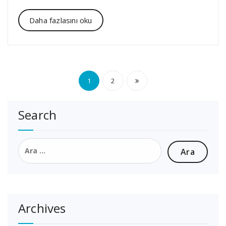
Daha fazlasını oku
Yazı
1
2
sayfalaması
Search
Arama:
Archives