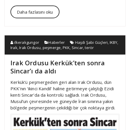
Daha fazlasını oku
ilkerakgungor
Haberler
Haşdi Şabi Güçleri
,
IKBY
,
Irak
,
Irak Ordusu
,
peşmerge
,
PKK
,
Sincar
,
terör
Irak Ordusu Kerkük’ten sonra
Sincar’ı da aldı
Kerkük’ü peşmergeden geri alan Irak Ordusu, dün
PKK’nın ‘ikinci Kandil’ haline getirmeye çalıştığı Ezidi
kenti Sincar’da da kontrolü sağladı. Irak Ordusu,
Musul’un çevresinde ve güneyde İran sınırına yakın
bölgede peşmergenin çekildiği bir çok noktaya girdi.