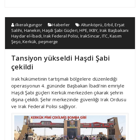
ilkerakgungor
Haberler
Altunköprü
,
Erbil
,
Erşat
Salihi
,
Hanekin
,
Haşdi Şabi Güçleri
,
HPE
,
IKBY
,
Irak Başbakanı
Haydar el-İbadi
,
Irak Federal Polisi
,
IrakSincar
,
ITC
,
Kasım
Şeşo
,
Kerkük
,
peşmerge
Tansiyon yükseldi Haşdi Şabi
çekildi
Irak hükümetinin tartışmalı bölgelere düzenlediği
operasyonun 4. gününde Başbakan İbadi’nin emriyle
Haşdi Şabi güçleri Kerkük merkezden çıkarak şehrin
dışına çekildi. Şehir merkezinde güvenliği Irak Ordusu
ve Irak Federal Polisi sağlıyor.