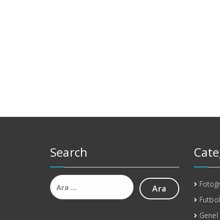
Search
Cate
Arama:
Fotoğr
Futbol
Genel