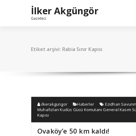
İçeriğe
İlker Akgüngör
geç
Gazeteci
Etiket arşivi: Rabia Sınır Kapısı
ilkerakgungor
Haberler
Ezidhan Savun
Muhafızları Kudüs Gücü Komutanı General Kasım S
Kapısı
Ovaköy’e 50 km kaldı!