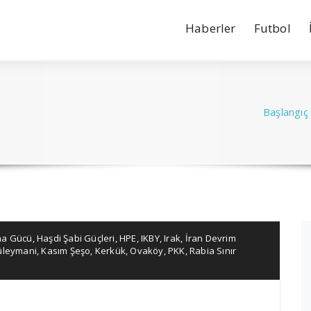
Haberler
Futbol
Başlangıç
ma Gücü
,
Haşdi Şabi Güçleri
,
HPE
,
IKBY
,
Irak
,
İran Devrim
üleymani
,
Kasım Şeşo
,
Kerkük
,
Ovaköy
,
PKK
,
Rabia Sınır