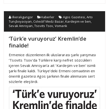
ilkerakgungor
Haberler
Agos Gazetesi
,
Arto
Tunçboyacıyan
,
Colectif Medz Bazar
,
Kardeşim ve ben
,
Sevak Amroyan
,
Tsovits Tsov
,
Vomank
‘Türk’e vuruyoruz’ Kremlin’de
finalde!
Ermenice düzenlenen ilk uluslararası şarkı yarışması
‘Tsovits Tsov’da Türklere karşı nefret sözcükleri
içeren Sevak Amroyan’a ait ‘Kardeşim ve ben’ isimli
şarkı finale kaldı. Türkiye’deki Ermeni cemaatinin en
önemli gazetesi Agos şarkının finale alınmasını sert
sözlerle eleştirdi.