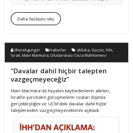
Daha fazlasını oku
ilkerakgungor
Haberler
abluka
,
Gazze
,
İHH
,
İsrail
,
Mavi Marmara
,
Uluslararası Ceza Mahkemesi
“Davalar dahil hiçbir talepten
vazgeçmeyeceğiz”
Mavi Marmara’da hayatını kaybedenlerin aileleri,
İsrail’le yürütülen görüşmelerin rızaları dışında
gerçekleştiğini ve UCM’deki davalar dahil hiçbir
taleplerinden vazgeçmeyeceklerini açıkladı.