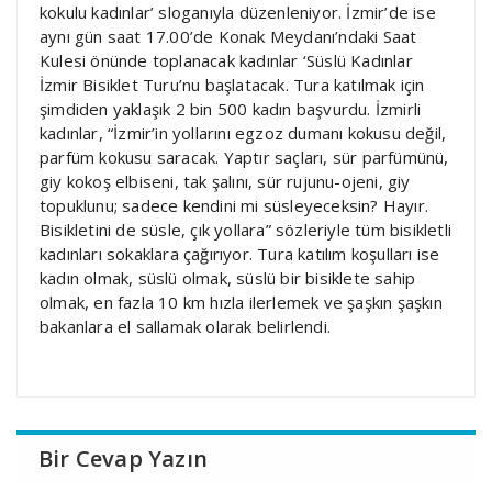
kokulu kadınlar’ sloganıyla düzenleniyor. İzmir’de ise
aynı gün saat 17.00’de Konak Meydanı’ndaki Saat
Kulesi önünde toplanacak kadınlar ‘Süslü Kadınlar
İzmir Bisiklet Turu’nu başlatacak. Tura katılmak için
şimdiden yaklaşık 2 bin 500 kadın başvurdu. İzmirli
kadınlar, “İzmir’in yollarını egzoz dumanı kokusu değil,
parfüm kokusu saracak. Yaptır saçları, sür parfümünü,
giy kokoş elbiseni, tak şalını, sür rujunu-ojeni, giy
topuklunu; sadece kendini mi süsleyeceksin? Hayır.
Bisikletini de süsle, çık yollara” sözleriyle tüm bisikletli
kadınları sokaklara çağırıyor. Tura katılım koşulları ise
kadın olmak, süslü olmak, süslü bir bisiklete sahip
olmak, en fazla 10 km hızla ilerlemek ve şaşkın şaşkın
bakanlara el sallamak olarak belirlendi.
Bir Cevap Yazın