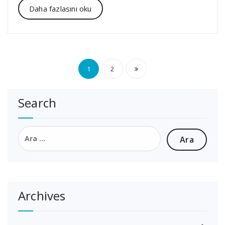
Daha fazlasını oku
Yazı
1
2
sayfalaması
Search
Arama:
Archives