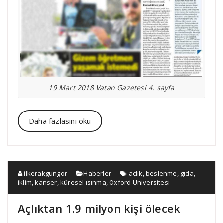
19 Mart 2018 Vatan Gazetesi 4. sayfa
Daha fazlasını oku
ilkerakgungor
Haberler
açlık
,
beslenme
,
gıda
,
iklim
,
kanser
,
küresel ısınma
,
Oxford Üniversitesi
Açlıktan 1.9 milyon kişi ölecek