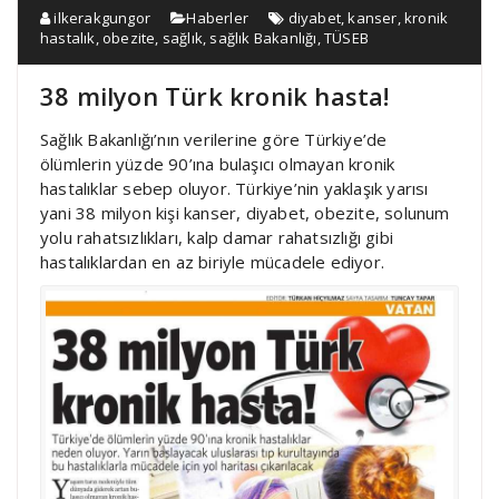
ilkerakgungor
Haberler
diyabet
,
kanser
,
kronik
hastalık
,
obezite
,
sağlık
,
sağlık Bakanlığı
,
TÜSEB
38 milyon Türk kronik hasta!
Sağlık Bakanlığı’nın verilerine göre Türkiye’de
ölümlerin yüzde 90’ına bulaşıcı olmayan kronik
hastalıklar sebep oluyor. Türkiye’nin yaklaşık yarısı
yani 38 milyon kişi kanser, diyabet, obezite, solunum
yolu rahatsızlıkları, kalp damar rahatsızlığı gibi
hastalıklardan en az biriyle mücadele ediyor.