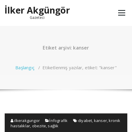
İçeriğe
İlker Akgüngör
geç
Gazeteci
Etiket arşivi: kanser
Başlangıç
/
Etiketlenmiş yazılar, etiket: "kanser"
ilkerakgungor
İnfografik
diyabet
,
kanser
,
kronik
hastalıklar
,
obezite
,
sağlık