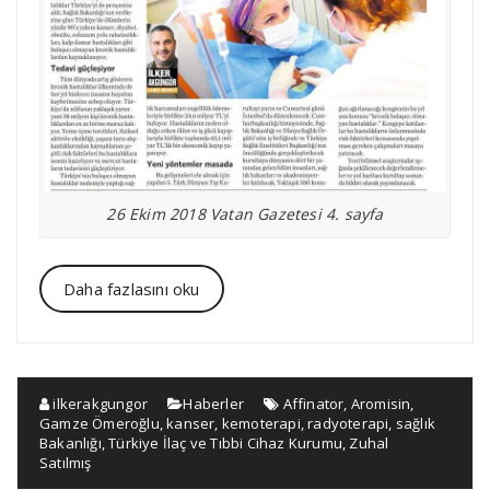
26 Ekim 2018 Vatan Gazetesi 4. sayfa
Daha fazlasını oku
ilkerakgungor
Haberler
Affinator
,
Aromisin
,
Gamze Ömeroğlu
,
kanser
,
kemoterapi
,
radyoterapi
,
sağlık
Bakanlığı
,
Türkiye İlaç ve Tıbbi Cihaz Kurumu
,
Zuhal
Satılmış