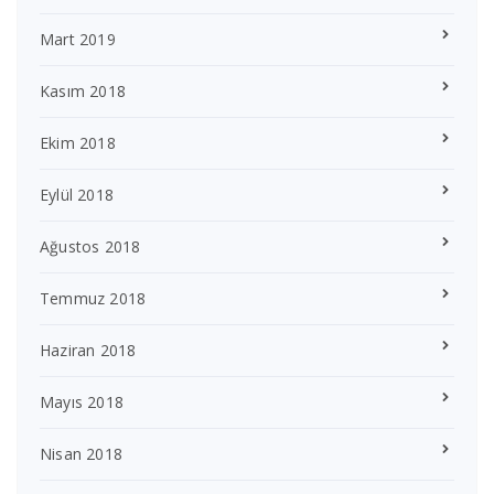
Mart 2019
Kasım 2018
Ekim 2018
Eylül 2018
Ağustos 2018
Temmuz 2018
Haziran 2018
Mayıs 2018
Nisan 2018