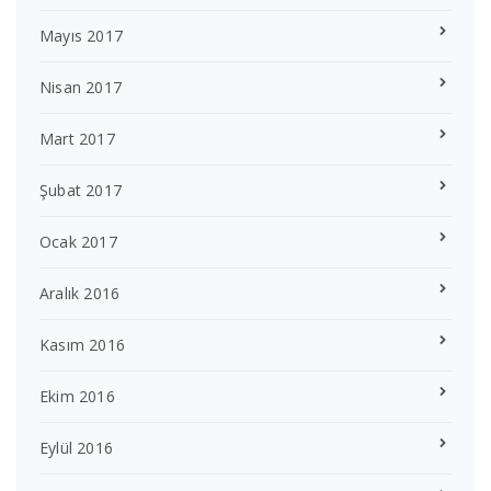
Mayıs 2017
Nisan 2017
Mart 2017
Şubat 2017
Ocak 2017
Aralık 2016
Kasım 2016
Ekim 2016
Eylül 2016