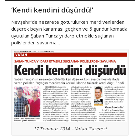
‘Kendi kendini düşürdü!’
Nevşehir’de nezarete götürülürken merdivenlerden
düşerek beyin kanaması geçiren ve 5 gündür komada
uyutulan Şaban Tunca’yı darp etmekle suçlanan
polislerden savunma…
17 Temmuz 2014 – Vatan Gazetesi