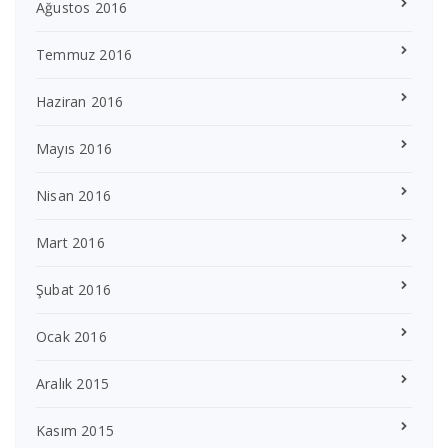
Ağustos 2016
Temmuz 2016
Haziran 2016
Mayıs 2016
Nisan 2016
Mart 2016
Şubat 2016
Ocak 2016
Aralık 2015
Kasım 2015