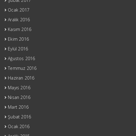
Şubat 2017
Ocak 2017
Aralık 2016
Kasım 2016
Ekim 2016
Eylül 2016
Ağustos 2016
Temmuz 2016
Haziran 2016
Mayıs 2016
Nisan 2016
Mart 2016
Şubat 2016
Ocak 2016