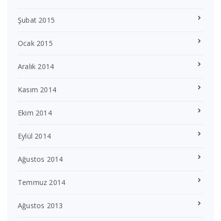
Şubat 2015
Ocak 2015
Aralık 2014
Kasım 2014
Ekim 2014
Eylül 2014
Ağustos 2014
Temmuz 2014
Ağustos 2013