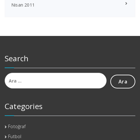
Nisan 2011
Search
Arama:
Categories
Fotoğraf
Futbol