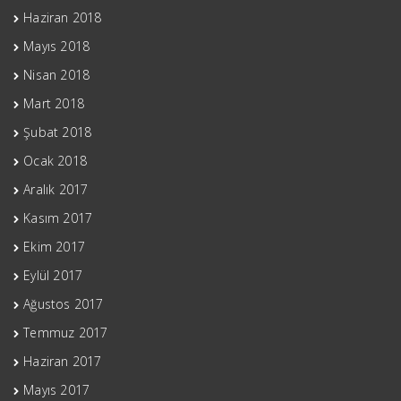
Haziran 2018
Mayıs 2018
Nisan 2018
Mart 2018
Şubat 2018
Ocak 2018
Aralık 2017
Kasım 2017
Ekim 2017
Eylül 2017
Ağustos 2017
Temmuz 2017
Haziran 2017
Mayıs 2017