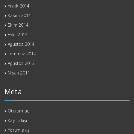
Aralık 2014
Kasım 2014
Ekim 2014
Eylül 2014
Ağustos 2014
Temmuz 2014
Ağustos 2013
Nisan 2011
Meta
Oturum aç
Kayıt akışı
Yorum akışı