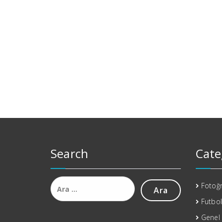
Search
Cate
Arama:
Fotoğr
Futbol
Genel