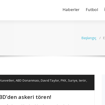
Haberler
Futbol
Başlangıç
/
E
Kuvvetleri
,
ABD Donanması
,
David Taylor
,
PKK
,
Suriye
,
terör
,
ABD’den askeri tören!