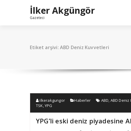
İçeriğe
İlker Akgüngör
geç
Gazeteci
Etiket arşivi: ABD Deniz Kuvvetleri
ilkerakgungor
Haberler
ABD
,
ABD Deniz 
TSK
,
YPG
YPG’li eski deniz piyadesine 