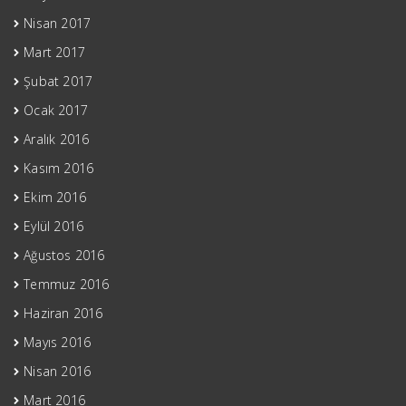
Nisan 2017
Mart 2017
Şubat 2017
Ocak 2017
Aralık 2016
Kasım 2016
Ekim 2016
Eylül 2016
Ağustos 2016
Temmuz 2016
Haziran 2016
Mayıs 2016
Nisan 2016
Mart 2016