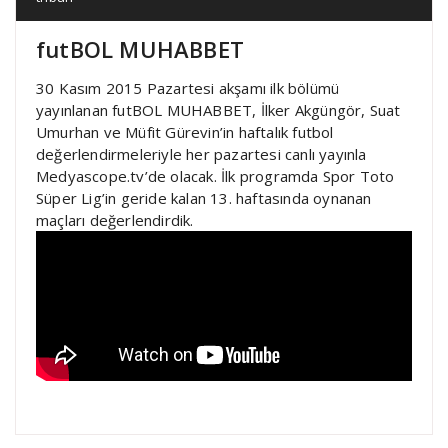
futBOL MUHABBET
30 Kasım 2015 Pazartesi akşamı ilk bölümü
yayınlanan futBOL MUHABBET, İlker Akgüngör, Suat
Umurhan ve Müfit Gürevin’in haftalık futbol
değerlendirmeleriyle her pazartesi canlı yayınla
Medyascope.tv’de olacak. İlk programda Spor Toto
Süper Lig’in geride kalan 13. haftasında oynanan
maçları değerlendirdik.