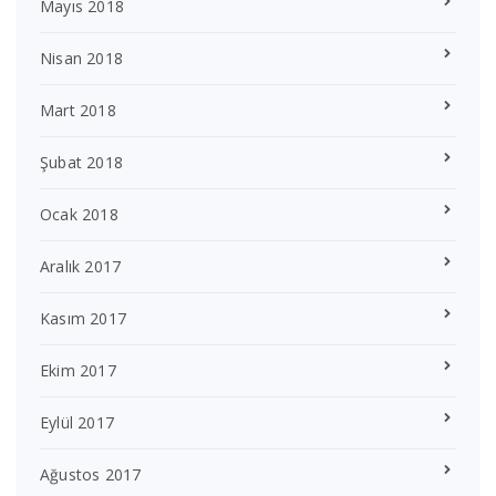
Mayıs 2018
Nisan 2018
Mart 2018
Şubat 2018
Ocak 2018
Aralık 2017
Kasım 2017
Ekim 2017
Eylül 2017
Ağustos 2017