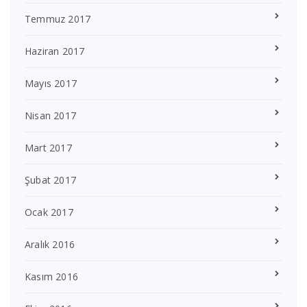
Temmuz 2017
Haziran 2017
Mayıs 2017
Nisan 2017
Mart 2017
Şubat 2017
Ocak 2017
Aralık 2016
Kasım 2016