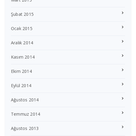
Şubat 2015
Ocak 2015
Aralık 2014
Kasım 2014
Ekim 2014
Eylül 2014
Ağustos 2014
Temmuz 2014
Ağustos 2013