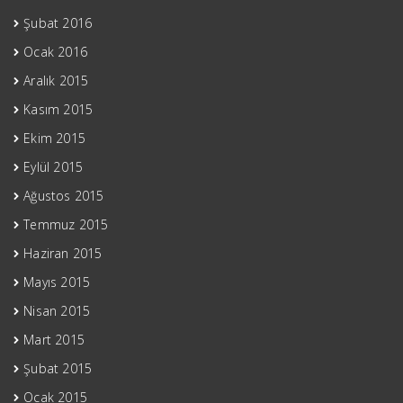
Şubat 2016
Ocak 2016
Aralık 2015
Kasım 2015
Ekim 2015
Eylül 2015
Ağustos 2015
Temmuz 2015
Haziran 2015
Mayıs 2015
Nisan 2015
Mart 2015
Şubat 2015
Ocak 2015