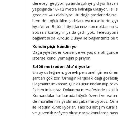
dereceyi geçiyor. Şu anda çok iyi gidiyor hava 
yağdığında 10-12 metre kalınlığa ulaşıyor. Isı i
geceleri -40 olabiliyor. Bu doğa şartlarında is
hem de soğuk iklim çadırları. Ayrıca askerin giy
kıyafetler. Bütün ihtiyaçlarımız son noktasına ka
Sobasız konteynır ya da çadır yok. Televizyon i
bağlantısı da kurduk. Dünya ile bağlantımız bu 
Kendin pişir kendin ye
Dağa yiyecekler konserve ve yaş olarak gönderi
isterse kendi yemeğini pişiriyor.
3.400 metreden ‘Alo’ diyorlar
Ersoy üsteğmen, görevli personel için en öne
şartları çok zor. Örneğin karşıdaki dağı görebil
ulaşmanız imkansız. Çünkü uçurumdan inip tekra
fiziken imkansız. Dokunma mesafesinde uzaklıkt
Komandolar ise burada büyük özveri ve vatan aşk
de morallerinin iyi olması çaba harcıyoruz. Örn
ile iletişim kurabiliyorlar. Tabi bu iletişim kur
ve güvenlik zafiyeti oluşturacak konularda has