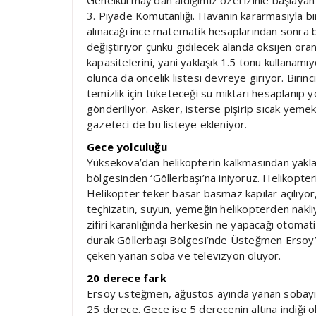
3. Piyade Komutanlığı. Havanın kararmasıyla bi
alınacağı ince matematik hesaplarından sonra b
değiştiriyor çünkü gidilecek alanda oksijen oran
kapasitelerini, yani yaklaşık 1.5 tonu kullanamıy
olunca da öncelik listesi devreye giriyor. Birin
temizlik için tüketeceği su miktarı hesaplanıp 
gönderiliyor. Asker, isterse pişirip sıcak yeme
gazeteci de bu listeye ekleniyor.
Gece yolculuğu
Yüksekova’dan helikopterin kalkmasından yakla
bölgesinden ‘Göllerbaşı’na iniyoruz. Helikopteri
Helikopter teker basar basmaz kapılar açılıyor
teçhizatın, suyun, yemeğin helikopterden nakli
zifiri karanlığında herkesin ne yapacağı otomat
durak Göllerbaşı Bölgesi’nde Üsteğmen Ersoy’un 
çeken yanan soba ve televizyon oluyor.
20 derece fark
Ersoy üsteğmen, ağustos ayında yanan sobayı ş
25 derece. Gece ise 5 derecenin altına indiği ol