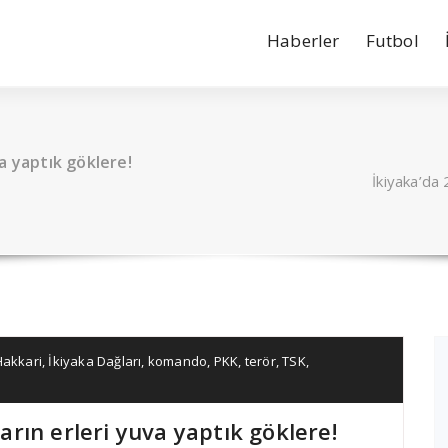
Haberler
Futbol
va yaptık göklere!
İkiyaka’da 
Hakkari
,
İkiyaka Dağları
,
komando
,
PKK
,
terör
,
TSK
,
ların erleri yuva yaptık göklere!