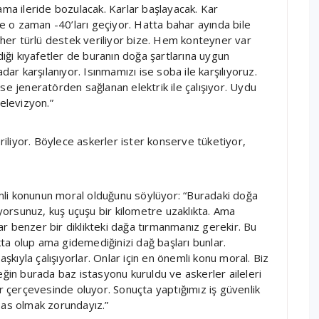
ama ileride bozulacak. Karlar başlayacak. Kar
se o zaman -40’ları geçiyor. Hatta bahar ayında bile
e her türlü destek veriliyor bize. Hem konteyner var
diği kıyafetler de buranın doğa şartlarına uygun
dar karşılanıyor. Isınmamızı ise soba ile karşılıyoruz.
se jeneratörden sağlanan elektrik ile çalışıyor. Uydu
televizyon.”
liyor. Böylece askerler ister konserve tüketiyor,
mli konunun moral olduğunu söylüyor: “Buradaki doğa
iyorsunuz, kuş uçuşu bir kilometre uzaklıkta. Ama
r benzer bir diklikteki dağa tırmanmanız gerekir. Bu
a olup ama gidemediğinizi dağ başları bunlar.
ıyla çalışıyorlar. Onlar için en önemli konu moral. Biz
eğin burada baz istasyonu kuruldu ve askerler aileleri
allar çerçevesinde oluyor. Sonuçta yaptığımız iş güvenlik
sas olmak zorundayız.”