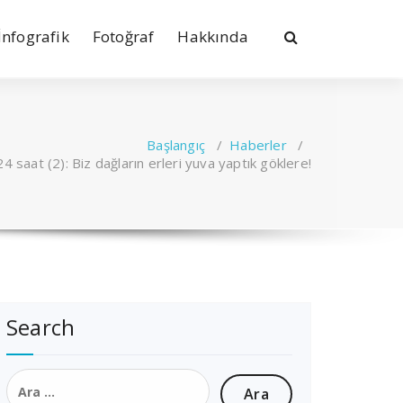
İnfografik
Fotoğraf
Hakkında
Başlangıç
/
Haberler
/
24 saat (2): Biz dağların erleri yuva yaptık göklere!
Search
Arama: