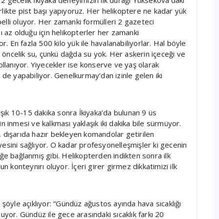
rlikte pist başı yapıyoruz. Her helikoptere ne kadar yük
elli oluyor. Her zamanki formülleri 2 gazeteci
ı az olduğu için helikopterler her zamanki
or. En fazla 500 kilo yük ile havalanabiliyorlar. Hal böyle
ci öncelik su, çünkü dağda su yok. Her askerin içeceği ve
yollanıyor. Yiyecekler ise konserve ve yaş olarak
k de yapabiliyor. Genelkurmay’dan izinle gelen iki
şık 10-15 dakika sonra İkiyaka’da bulunan 9 üs
n inmesi ve kalkması yaklaşık iki dakika bile sürmüyor.
, dışarıda hazır bekleyen komandolar getirilen
yesini sağlıyor. O kadar profesyonelleşmişler ki gecenin
iğe bağlanmış gibi. Helikopterden indikten sonra ilk
konteynırı oluyor. İçeri girer girmez dikkatimizi ilk
öyle açıklıyor: “Gündüz ağustos ayında hava sıcaklığı
uyor. Gündüz ile gece arasındaki sıcaklık farkı 20