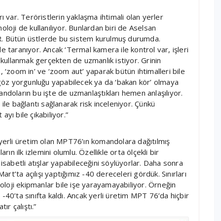
var. Teröristlerin yaklaşma ihtimali olan yerler
oloji de kullanılıyor. Bunlardan biri de Aselsan
IR. Bütün üstlerde bu sistem kurulmuş durumda.
e taranıyor. Ancak ‘Termal kamera ile kontrol var, işleri
kullanmak gerçekten de uzmanlık istiyor. Grinin
, ‘zoom in’ ve ‘zoom aut’ yaparak bütün ihtimalleri bile
göz yorgunluğu yapabilecek ya da ‘bakan kör’ olmaya
andoların bu işte de uzmanlaştıkları hemen anlaşılıyor.
 ile bağlantı sağlanarak risk inceleniyor. Çünkü
yı bile çıkabiliyor.”
 yerli üretim olan MPT76’ın komandolara dağıtılmış
rın ilk izlemini olumlu. Özellikle orta ölçekli bir
 isabetli atışlar yapabileceğini söylüyorlar. Daha sonra
25 Mart’ta açılışı yaptığımız -40 dereceleri gördük. Sınırları
knoloji ekipmanlar bile işe yarayamayabiliyor. Örneğin
-40’ta sınıfta kaldı. Ancak yerli üretim MPT 76’da hiçbir
r çalıştı.”