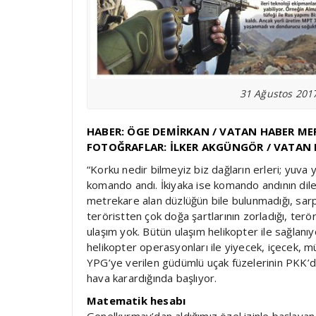
31 Ağustos 2017
HABER: ÖGE DEMİRKAN / VATAN HABER ME
FOTOĞRAFLAR: İLKER AKGÜNGÖR / VATAN 
“Korku nedir bilmeyiz biz dağların erleri; yuva
komando andı. İkiyaka ise komando andının dile
metrekare alan düzlüğün bile bulunmadığı, sarp 
teröristten çok doğa şartlarının zorladığı, terö
ulaşım yok. Bütün ulaşım helikopter ile sağlan
helikopter operasyonları ile yiyecek, içecek, 
YPG’ye verilen güdümlü uçak füzelerinin PKK’
hava karardığında başlıyor.
Matematik hesabı
Genelkurmay’dan aldığımız özel izinle başlayan 