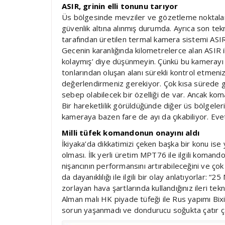
ASIR, grinin elli tonunu tarıyor
Üs bölgesinde mevziler ve gözetleme noktaları 
güvenlik altına alınmış durumda. Ayrıca son tekn
tarafından üretilen termal kamera sistemi AS
Gecenin karanlığında kilometrelerce alan ASIR il
kolaymış’ diye düşünmeyin. Çünkü bu kamerayı 
tonlarından oluşan alanı sürekli kontrol etmeniz
değerlendirmeniz gerekiyor. Çok kısa sürede 
sebep olabilecek bir özelliği de var. Ancak kom
Bir hareketlilik görüldüğünde diğer üs bölgeleri
kameraya bazen fare de ayı da çıkabiliyor. Evet a
Milli tüfek komandonun onayını aldı
İkiyaka’da dikkatimizi çeken başka bir konu ise
olması. İlk yerli üretim MPT76 ile ilgili komandola
nişancının performansını artırabileceğini ve çok
da dayanıklılığı ile ilgili bir olay anlatıyorlar: “
zorlayan hava şartlarında kullandığınız ileri te
Alman malı HK piyade tüfeği ile Rus yapımı Bixi 
sorun yaşanmadı ve dondurucu soğukta çatır çatı