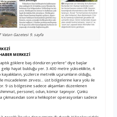
 Vatan Gazetesi 9. sayfa
RKEZİ
HABER MERKEZİ
 yaptık göklere baş döndüren yerlere” diye başlar
 gelip hayat bulduğu yer. 3.400 metre yükseklikte, 4
kayalıkların, yüzlerce metrelik uçurumların olduğu,
rle mücadelenin zirvesi… üst bölgelerine kara yolu ile
ıyor. 9 üs bölgesine sadece akşamları düzenlenen
mühimmat, personel, odun, kömür taşınıyor. Çünkü
da çıkmasından sonra helikopter operasyonları sadece
2 gecelik İkiyaka deneyimizin ilk durağı Yüksekova’daki