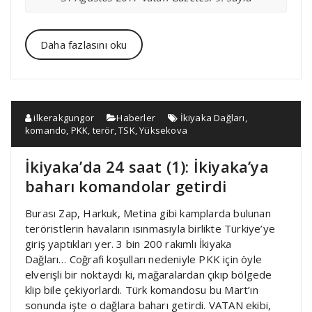
Daha fazlasını oku
ilkerakgungor
Haberler
İkiyaka Dağları
,
komando
,
PKK
,
terör
,
TSK
,
Yüksekova
İkiyaka’da 24 saat (1): İkiyaka’ya
baharı komandolar getirdi
Burası Zap, Harkuk, Metina gibi kamplarda bulunan
teröristlerin havaların ısınmasıyla birlikte Türkiye’ye
giriş yaptıkları yer. 3 bin 200 rakımlı İkiyaka
Dağları… Coğrafi koşulları nedeniyle PKK için öyle
elverişli bir noktaydı ki, mağaralardan çıkıp bölgede
klip bile çekiyorlardı. Türk komandosu bu Mart’ın
sonunda işte o dağlara baharı getirdi. VATAN ekibi,