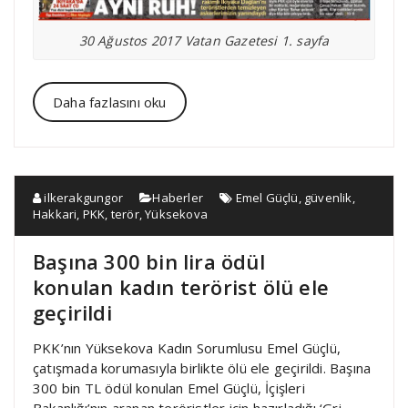
30 Ağustos 2017 Vatan Gazetesi 1. sayfa
Daha fazlasını oku
ilkerakgungor
Haberler
Emel Güçlü
,
güvenlik
,
Hakkari
,
PKK
,
terör
,
Yüksekova
Başına 300 bin lira ödül
konulan kadın terörist ölü ele
geçirildi
PKK’nın Yüksekova Kadın Sorumlusu Emel Güçlü,
çatışmada korumasıyla birlikte ölü ele geçirildi. Başına
300 bin TL ödül konulan Emel Güçlü, İçişleri