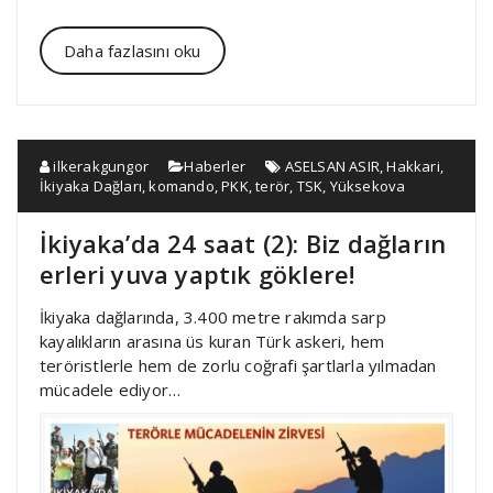
Daha fazlasını oku
ilkerakgungor
Haberler
ASELSAN ASIR
,
Hakkari
,
İkiyaka Dağları
,
komando
,
PKK
,
terör
,
TSK
,
Yüksekova
İkiyaka’da 24 saat (2): Biz dağların
erleri yuva yaptık göklere!
İkiyaka dağlarında, 3.400 metre rakımda sarp
kayalıkların arasına üs kuran Türk askeri, hem
teröristlerle hem de zorlu coğrafi şartlarla yılmadan
mücadele ediyor…