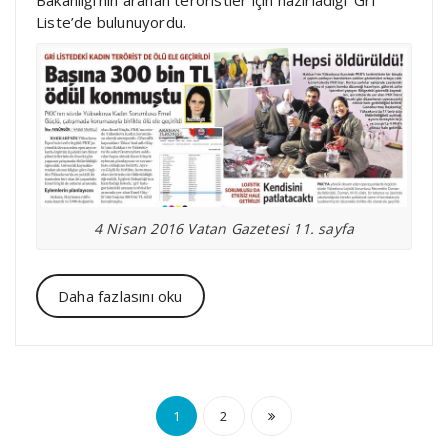
Bakanlığı’nın aranan teröristler için hazırladığı ‘Gri
Liste’de bulunuyordu.
4 Nisan 2016 Vatan Gazetesi 11. sayfa
Daha fazlasını oku
Yazı
1
2