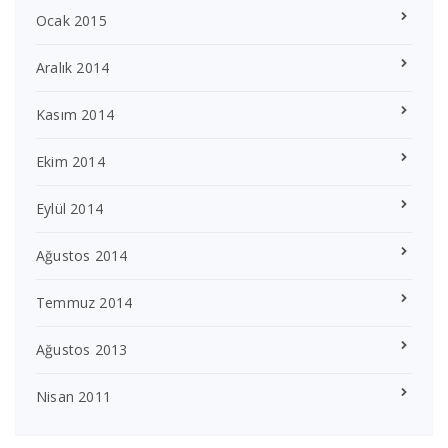
Ocak 2015
Aralık 2014
Kasım 2014
Ekim 2014
Eylül 2014
Ağustos 2014
Temmuz 2014
Ağustos 2013
Nisan 2011