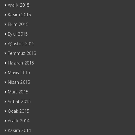
Aralık 2015
Kasım 2015
Ekim 2015
Eylül 2015
Ağustos 2015
Temmuz 2015
Haziran 2015
Mayıs 2015
Nisan 2015
Mart 2015
Şubat 2015
Ocak 2015
Aralık 2014
Kasım 2014