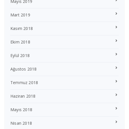
Mayıs 2019
Mart 2019
Kasım 2018
Ekim 2018
Eylül 2018
Ağustos 2018
Temmuz 2018
Haziran 2018
Mayıs 2018
Nisan 2018