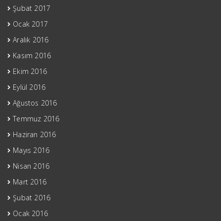
Şubat 2017
Ocak 2017
Aralık 2016
Kasım 2016
Ekim 2016
Eylül 2016
Ağustos 2016
Temmuz 2016
Haziran 2016
Mayıs 2016
Nisan 2016
Mart 2016
Şubat 2016
Ocak 2016