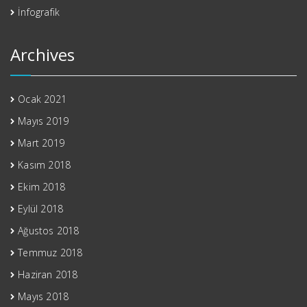
İnfografik
Archives
Ocak 2021
Mayıs 2019
Mart 2019
Kasım 2018
Ekim 2018
Eylül 2018
Ağustos 2018
Temmuz 2018
Haziran 2018
Mayıs 2018