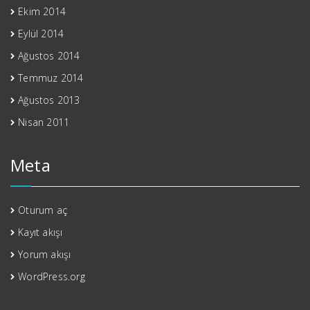
Ekim 2014
Eylül 2014
Ağustos 2014
Temmuz 2014
Ağustos 2013
Nisan 2011
Meta
Oturum aç
Kayıt akışı
Yorum akışı
WordPress.org