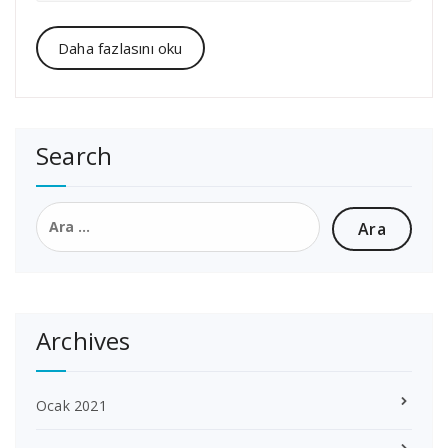
Daha fazlasını oku
Search
Arama:
Archives
Ocak 2021