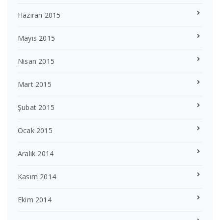
Haziran 2015
Mayıs 2015
Nisan 2015
Mart 2015
Şubat 2015
Ocak 2015
Aralık 2014
Kasım 2014
Ekim 2014