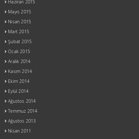
Haziran 2015
Mayıs 2015
Nisan 2015
Mart 2015
Şubat 2015
Ocak 2015
Aralık 2014
Kasım 2014
Ekim 2014
Eylül 2014
Ağustos 2014
Temmuz 2014
Ağustos 2013
Nisan 2011