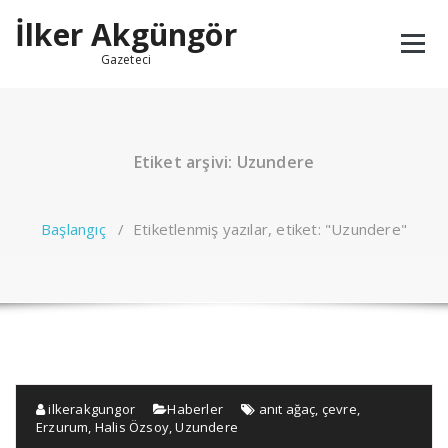
İçeriğe
İlker Akgüngör
geç
Gazeteci
Etiket arşivi: Uzundere
Başlangıç
/
Etiketlenmiş yazılar, etiket: "Uzundere"
ilkerakgungor
Haberler
anıt ağaç
,
çevre
,
Erzurum
,
Halis Özsoy
,
Uzundere