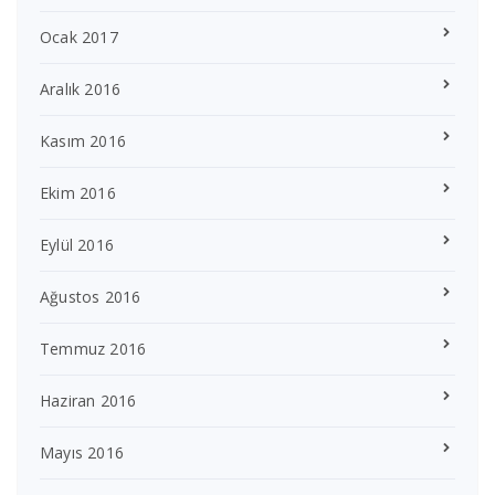
Ocak 2017
Aralık 2016
Kasım 2016
Ekim 2016
Eylül 2016
Ağustos 2016
Temmuz 2016
Haziran 2016
Mayıs 2016