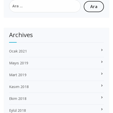
Arama:
Archives
Ocak 2021
Mayıs 2019
Mart 2019
Kasım 2018
Ekim 2018
Eylül 2018