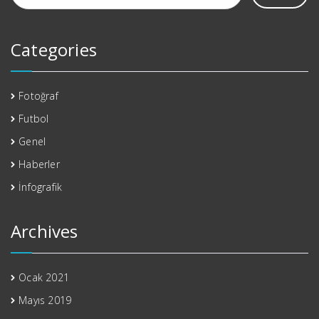
Categories
Fotoğraf
Futbol
Genel
Haberler
İnfografik
Archives
Ocak 2021
Mayıs 2019