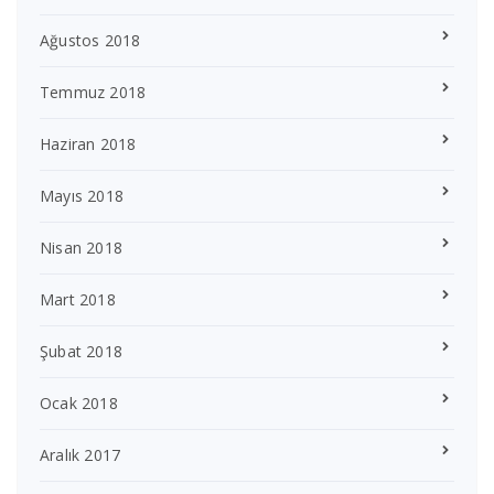
Ağustos 2018
Temmuz 2018
Haziran 2018
Mayıs 2018
Nisan 2018
Mart 2018
Şubat 2018
Ocak 2018
Aralık 2017