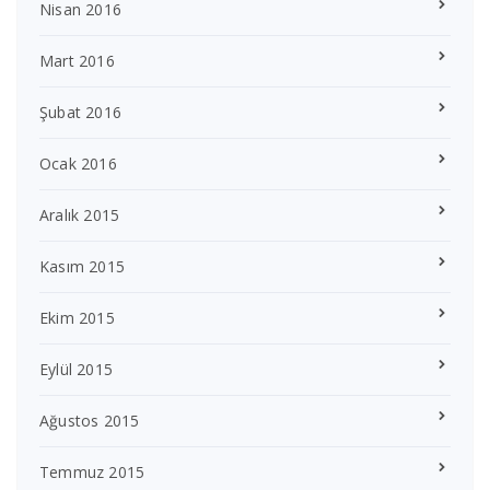
Nisan 2016
Mart 2016
Şubat 2016
Ocak 2016
Aralık 2015
Kasım 2015
Ekim 2015
Eylül 2015
Ağustos 2015
Temmuz 2015