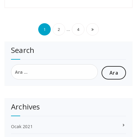
Yazı
…
1
2
4
sayfalaması
Search
Arama:
Archives
Ocak 2021