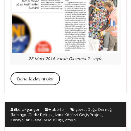
28 Mart 2016 Vatan Gazetesi 2. sayfa
Daha fazlasını oku
ilkerakgungor
Haberler
çevre
,
Doğa Derneği
,
flamingo
,
Gediz Deltası
,
İzmir Körfezi Geçiş Projesi
,
Karayolları Genel Müdürlüğü
,
otoyol