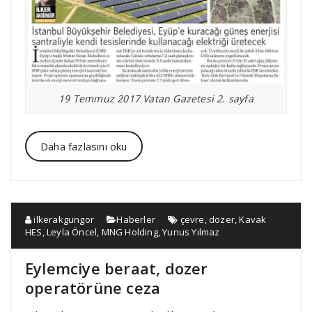
19 Temmuz 2017 Vatan Gazetesi 2. sayfa
Daha fazlasını oku
ilkerakgungor
Haberler
çevre
,
dozer
,
Kavak
HES
,
Leyla Öncel
,
MNG Holding
,
Yunus Yılmaz
Eylemciye beraat, dozer
operatörüne ceza