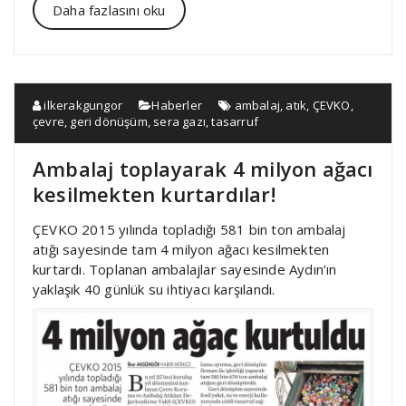
Daha fazlasını oku
ilkerakgungor
Haberler
ambalaj
,
atık
,
ÇEVKO
,
çevre
,
geri dönüşüm
,
sera gazı
,
tasarruf
Ambalaj toplayarak 4 milyon ağacı
kesilmekten kurtardılar!
ÇEVKO 2015 yılında topladığı 581 bin ton ambalaj
atığı sayesinde tam 4 milyon ağacı kesilmekten
kurtardı. Toplanan ambalajlar sayesinde Aydın’ın
yaklaşık 40 günlük su ihtiyacı karşılandı.