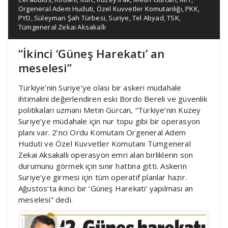
Orgeneral Adem Huduti
,
Özel Kuvvetler Komutanlığı
,
PKK
,
PYD
,
Süleyman Şah Türbesi
,
Suriye
,
Tel Abyad
,
TSK
,
Tümgeneral Zekai Aksakallı
“İkinci ‘Güneş Harekatı’ an
meselesi”
Türkiye’nin Suriye’ye olası bir askeri müdahale
ihtimalini değerlendiren eski Bordo Bereli ve güvenlik
politikaları uzmanı Metin Gürcan, “Türkiye’nin Kuzey
Suriye’ye müdahale için nur topu gibi bir operasyon
planı var. 2’nci Ordu Komutanı Orgeneral Adem
Huduti ve Özel Kuvvetler Komutanı Tümgeneral
Zekai Aksakallı operasyon emri alan birliklerin son
durumunu görmek için sınır hattına gitti. Askerin
Suriye’ye girmesi için tüm operatif planlar hazır.
Ağustos’ta ikinci bir ‘Güneş Harekatı’ yapılması an
meselesi” dedi.