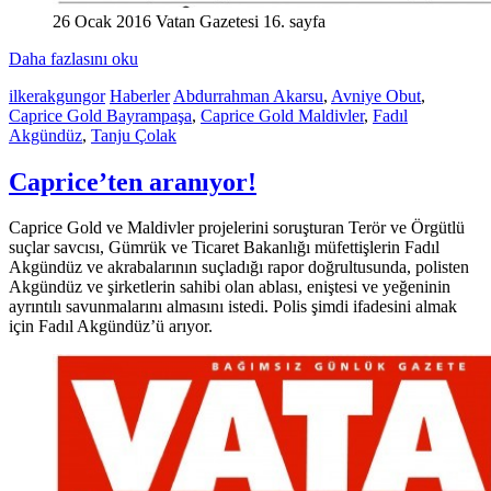
26 Ocak 2016 Vatan Gazetesi 16. sayfa
Daha fazlasını oku
ilkerakgungor
Haberler
Abdurrahman Akarsu
,
Avniye Obut
,
Caprice Gold Bayrampaşa
,
Caprice Gold Maldivler
,
Fadıl
Akgündüz
,
Tanju Çolak
Caprice’ten aranıyor!
Caprice Gold ve Maldivler projelerini soruşturan Terör ve Örgütlü
suçlar savcısı, Gümrük ve Ticaret Bakanlığı müfettişlerin Fadıl
Akgündüz ve akrabalarının suçladığı rapor doğrultusunda, polisten
Akgündüz ve şirketlerin sahibi olan ablası, eniştesi ve yeğeninin
ayrıntılı savunmalarını almasını istedi. Polis şimdi ifadesini almak
için Fadıl Akgündüz’ü arıyor.