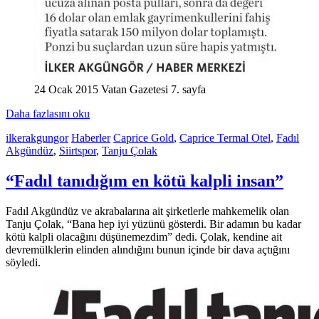
24 Ocak 2015 Vatan Gazetesi 7. sayfa
Daha fazlasını oku
ilkerakgungor
Haberler
Caprice Gold
,
Caprice Termal Otel
,
Fadıl
Akgündüz
,
Siirtspor
,
Tanju Çolak
“Fadıl tanıdığım en kötü kalpli insan”
Fadıl Akgündüz ve akrabalarına ait şirketlerle mahkemelik olan
Tanju Çolak, “Bana hep iyi yüzünü gösterdi. Bir adamın bu kadar
kötü kalpli olacağını düşünemezdim” dedi. Çolak, kendine ait
devremülklerin elinden alındığını bunun içinde bir dava açtığını
söyledi.