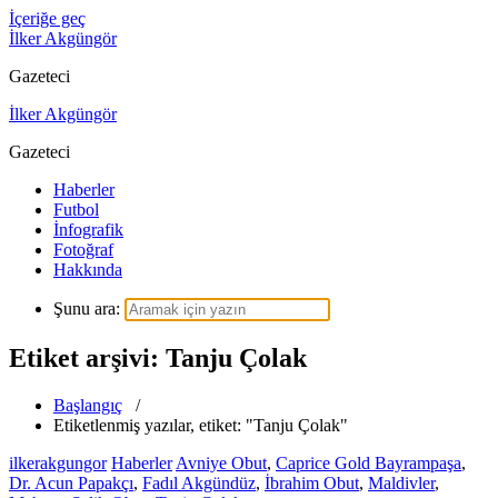
İçeriğe geç
İlker Akgüngör
Gazeteci
İlker Akgüngör
Gazeteci
Haberler
Futbol
İnfografik
Fotoğraf
Hakkında
Şunu ara:
Etiket arşivi: Tanju Çolak
Başlangıç
/
Etiketlenmiş yazılar, etiket: "Tanju Çolak"
ilkerakgungor
Haberler
Avniye Obut
,
Caprice Gold Bayrampaşa
,
Dr. Acun Papakçı
,
Fadıl Akgündüz
,
İbrahim Obut
,
Maldivler
,