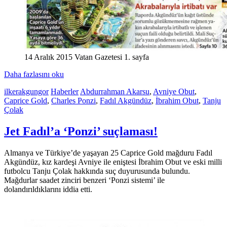
14 Aralık 2015 Vatan Gazetesi 1. sayfa
Daha fazlasını oku
ilkerakgungor
Haberler
Abdurrahman Akarsu
,
Avniye Obut
,
Caprice Gold
,
Charles Ponzi
,
Fadıl Akgündüz
,
İbrahim Obut
,
Tanju
Çolak
Jet Fadıl’a ‘Ponzi’ suçlaması!
Almanya ve Türkiye’de yaşayan 25 Caprice Gold mağduru Fadıl
Akgündüz, kız kardeşi Avniye ile eniştesi İbrahim Obut ve eski milli
futbolcu Tanju Çolak hakkında suç duyurusunda bulundu.
Mağdurlar saadet zinciri benzeri ‘Ponzi sistemi’ ile
dolandırıldıklarını iddia etti.