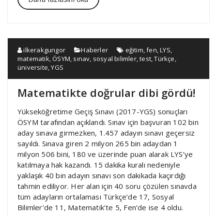
ilkerakgungor
Haberler
eğitim
,
fen
,
LYS
,
matematik
,
ÖSYM
,
sınav
,
sosyal bilimler
,
test
,
Türkçe
,
üniversite
,
YGS
Matematikte doğrular dibi gördü!
Yükseköğretime Geçiş Sınavı (2017-YGS) sonuçları
ÖSYM tarafından açıklandı. Sınav için başvuran 102 bin
aday sınava girmezken, 1.457 adayın sınavı geçersiz
sayıldı. Sınava giren 2 milyon 265 bin adaydan 1
milyon 506 bini, 180 ve üzerinde puan alarak LYS’ye
katılmaya hak kazandı. 15 dakika kuralı nedeniyle
yaklaşık 40 bin adayın sınavı son dakikada kaçırdığı
tahmin ediliyor. Her alan için 40 soru çözülen sınavda
tüm adayların ortalaması Türkçe’de 17, Sosyal
Bilimler’de 11, Matematik’te 5, Fen’de ise 4 oldu.