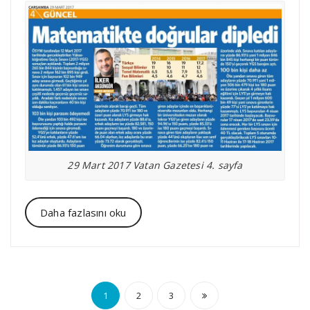
29 Mart 2017 Vatan Gazetesi 4. sayfa
Daha fazlasını oku
Yazı
1
2
3