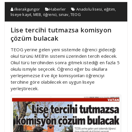
ilkerakgungor
Haberler
Anadolu lisesi
,
eğitim
,
liseye kayıt
,
MEB
,
öğrenci
,
sınav
,
TEOG
Lise tercihi tutmazsa komisyon
çözüm bulacak
TEOG yerine gelen yeni sistemde öğrenci gideceği
okul türünü MEB’in sistemi üzerinden tercih edecek.
Okul türü tercihinden sonra gitmek istediği en fazla 5
okulu ismiyle seçecek. Öğrenci eğer bu okullara
yerleşemezse il ve ilçe komisyonları öğrenciyi
tercihine göre olabilecek en uygun liseye
yerleştirecek.