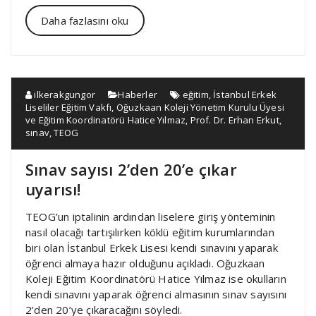
Daha fazlasını oku
ilkerakgungor
Haberler
eğitim
,
İstanbul Erkek
Liseliler Eğitim Vakfı
,
Oğuzkaan Koleji Yönetim Kurulu Üyesi
ve Eğitim Koordinatörü Hatice Yılmaz
,
Prof. Dr. Erhan Erkut
,
sınav
,
TEOG
Sınav sayısı 2’den 20’e çıkar
uyarısı!
TEOG’un iptalinin ardından liselere giriş yönteminin
nasıl olacağı tartışılırken köklü eğitim kurumlarından
biri olan İstanbul Erkek Lisesi kendi sınavını yaparak
öğrenci almaya hazır olduğunu açıkladı. Oğuzkaan
Koleji Eğitim Koordinatörü Hatice Yılmaz ise okulların
kendi sınavını yaparak öğrenci almasının sınav sayısını
2’den 20’ye çıkaracağını söyledi.