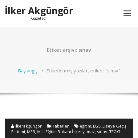
İçeriğe
İlker Akgüngör
geç
Gazeteci
Etiket arşivi: sınav
Başlangıç
/
Etiketlenmiş yazılar, etiket: "sınav"
ilkerakgungor
Haberler
eğitim
,
LGS
,
Liseye Geçiş
Sistemi
,
MEB
,
Milli Eğitim Bakanı İsket yılmaz
,
sınav
,
TEOG