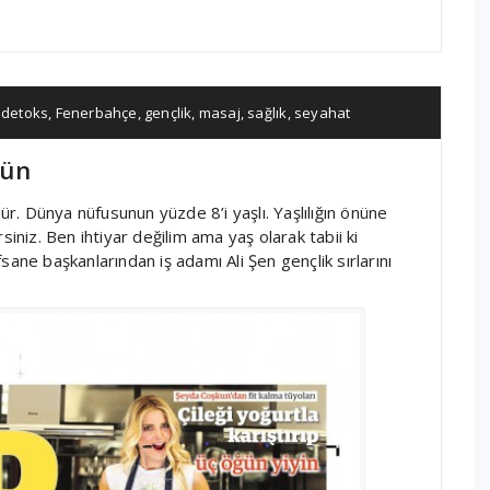
,
detoks
,
Fenerbahçe
,
gençlik
,
masaj
,
sağlık
,
seyahat
yün
dür. Dünya nüfusunun yüzde 8’i yaşlı. Yaşlılığın önüne
siniz. Ben ihtiyar değilim ama yaş olarak tabii ki
ane başkanlarından iş adamı Ali Şen gençlik sırlarını