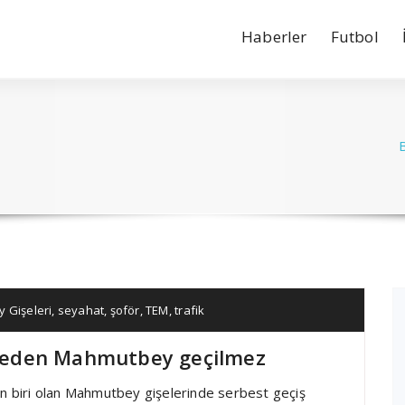
Haberler
Futbol
 Gişeleri
,
seyahat
,
şoför
,
TEM
,
trafik
meden Mahmutbey geçilmez
an biri olan Mahmutbey gişelerinde serbest geçiş