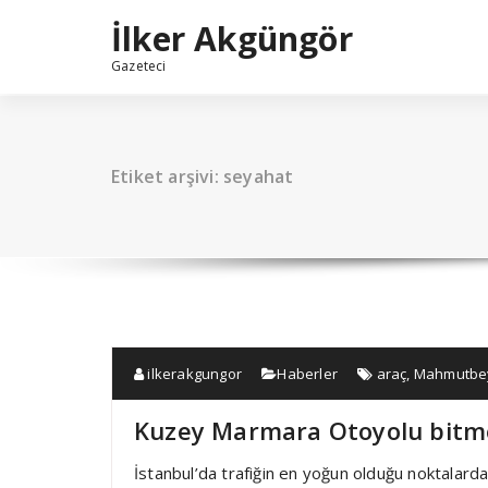
İçeriğe
İlker Akgüngör
geç
Gazeteci
Etiket arşivi: seyahat
ilkerakgungor
Haberler
araç
,
Mahmutbey
Kuzey Marmara Otoyolu bit
İstanbul’da trafiğin en yoğun olduğu noktalard