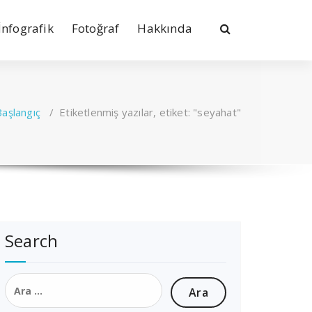
İnfografik
Fotoğraf
Hakkında
Başlangıç
/
Etiketlenmiş yazılar, etiket: "seyahat"
Search
Arama: