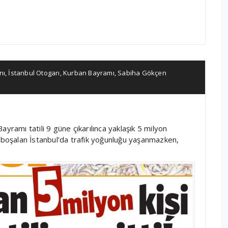
nı
,
İstanbul Otogarı
,
Kurban Bayramı
,
Sabiha Gökçen
yramı tatili 9 güne çıkarılınca yaklaşık 5 milyon
1’i boşalan İstanbul’da trafik yoğunluğu yaşanmazken,