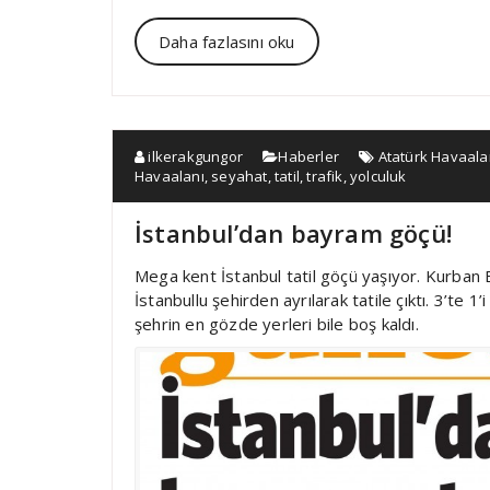
Daha fazlasını oku
ilkerakgungor
Haberler
Atatürk Havaala
Havaalanı
,
seyahat
,
tatil
,
trafik
,
yolculuk
İstanbul’dan bayram göçü!
Mega kent İstanbul tatil göçü yaşıyor. Kurban Ba
İstanbullu şehirden ayrılarak tatile çıktı. 3’te 
şehrin en gözde yerleri bile boş kaldı.