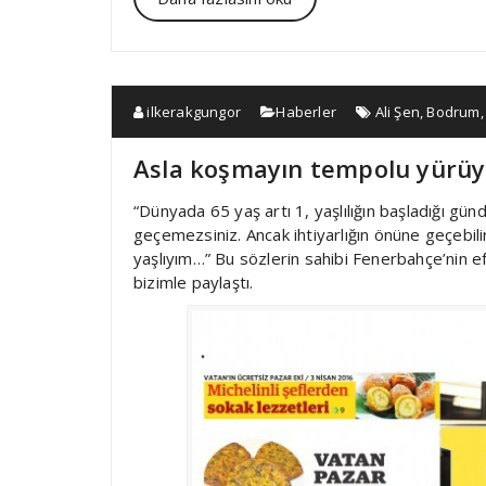
ilkerakgungor
Haberler
Ali Şen
,
Bodrum
Asla koşmayın tempolu yürü
“Dünyada 65 yaş artı 1, yaşlılığın başladığı gün
geçemezsiniz. Ancak ihtiyarlığın önüne geçebilir
yaşlıyım…” Bu sözlerin sahibi Fenerbahçe’nin efs
bizimle paylaştı.