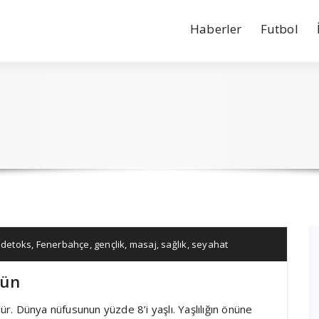
Haberler
Futbol
,
detoks
,
Fenerbahçe
,
gençlik
,
masaj
,
sağlık
,
seyahat
yün
dür. Dünya nüfusunun yüzde 8’i yaşlı. Yaşlılığın önüne