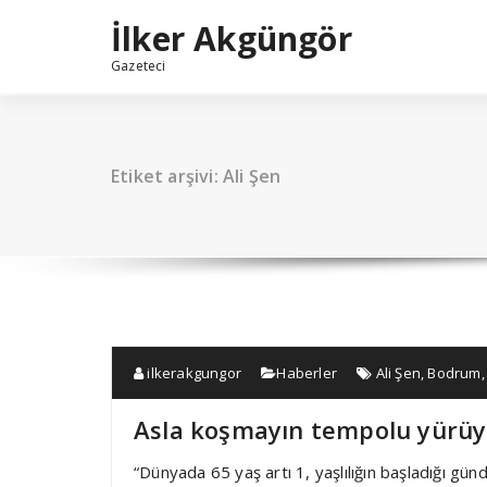
İçeriğe
İlker Akgüngör
geç
Gazeteci
Etiket arşivi: Ali Şen
ilkerakgungor
Haberler
Ali Şen
,
Bodrum
Asla koşmayın tempolu yürü
“Dünyada 65 yaş artı 1, yaşlılığın başladığı gün