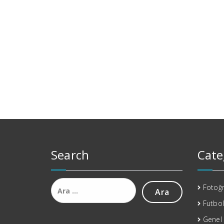
Search
Cate
Arama:
Fotoğr
Futbol
Genel