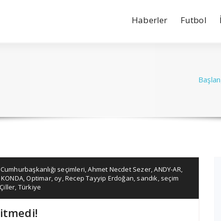
Haberler
Futbol
Başlan
 Cumhurbaşkanlığı seçimleri
,
Ahmet Necdet Sezer
,
ANDY-AR
,
,
KONDA
,
Optimar
,
oy
,
Recep Tayyip Erdoğan
,
sandık
,
seçim
iller
,
Türkiye
itmedi!