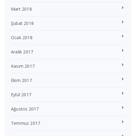
Mart 2018
Şubat 2018
Ocak 2018
Aralık 2017
Kasım 2017
Ekim 2017
Eylül 2017
Ağustos 2017
Temmuz 2017