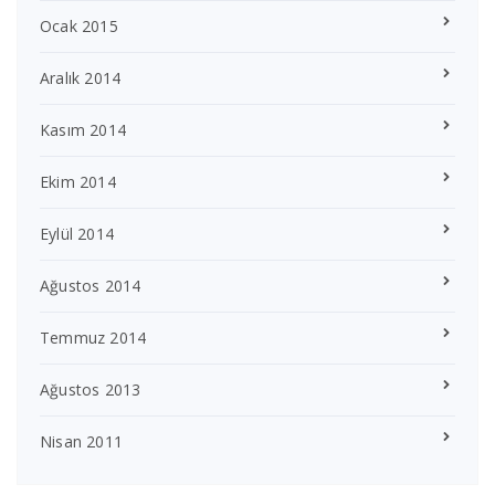
Ocak 2015
Aralık 2014
Kasım 2014
Ekim 2014
Eylül 2014
Ağustos 2014
Temmuz 2014
Ağustos 2013
Nisan 2011