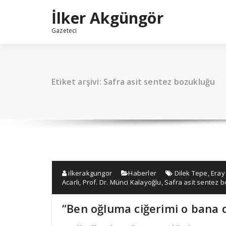
İçeriğe
İlker Akgüngör
geç
Gazeteci
Etiket arşivi: Safra asit sentez bozukluğu
ilkerakgungor
Haberler
Dilek Tepe
,
Eray
Acarlı
,
Prof. Dr. Münci Kalayoğlu
,
Safra asit sentez 
“Ben oğluma ciğerimi o bana d