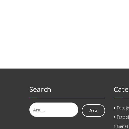
Search
Cate
Arama:
Fotoğr
Futbol
Genel