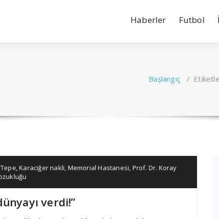
Haberler
Futbol
Başlangıç
/
Etiketl
 Tepe
,
Karaciğer nakli
,
Memorial Hastanesi
,
Prof. Dr. Koray
bozukluğu
ünyayı verdi!”