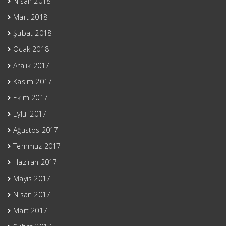
Nisan 2018
Mart 2018
Şubat 2018
Ocak 2018
Aralık 2017
Kasım 2017
Ekim 2017
Eylül 2017
Ağustos 2017
Temmuz 2017
Haziran 2017
Mayıs 2017
Nisan 2017
Mart 2017