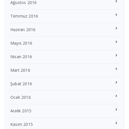
Ağustos 2016
Temmuz 2016
Haziran 2016
Mayıs 2016
Nisan 2016
Mart 2016
Şubat 2016
Ocak 2016
Aralık 2015
Kasım 2015