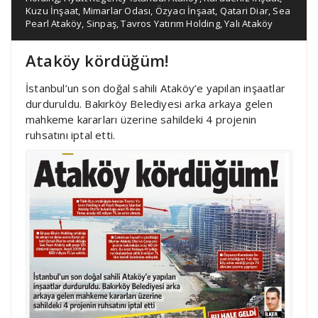
Kuzu İnşaat
,
Mimarlar Odası
,
Özyacı İnşaat
,
Qatari Diar
,
Sea
Pearl Ataköy
,
Sinpaş
,
Tavros Yatırım Holding
,
Yalı Ataköy
Ataköy kördüğüm!
İstanbul’un son doğal sahili Ataköy’e yapılan inşaatlar
durduruldu. Bakırköy Belediyesi arka arkaya gelen
mahkeme kararları üzerine sahildeki 4 projenin
ruhsatını iptal etti.