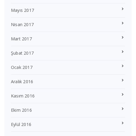
Mayıs 2017
Nisan 2017
Mart 2017
Şubat 2017
Ocak 2017
Aralık 2016
Kasım 2016
Ekim 2016
Eylül 2016